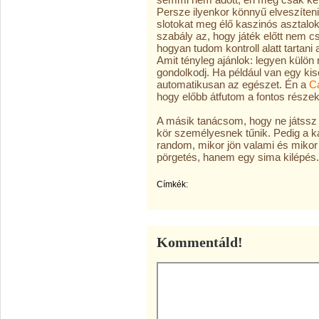
Persze ilyenkor könnyű elveszíteni
slotokat meg élő kaszinós asztalok
szabály az, hogy játék előtt nem c
hogyan tudom kontroll alatt tartani 
Amit tényleg ajánlok: legyen külön n
gondolkodj. Ha például van egy ki
automatikusan az egészet. Én a
C
hogy előbb átfutom a fontos része
A másik tanácsom, hogy ne játssz
kör személyesnek tűnik. Pedig a 
random, mikor jön valami és miko
pörgetés, hanem egy sima kilépés.
Címkék:
Kommentáld!