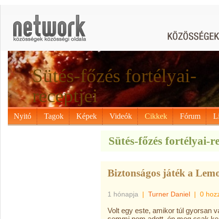
Sütés-főzés fortélyai-
receptjei
Nyitó
Tagok
Képek
Videók
Cikkek
Fórum
L
Sütés-főzés fortélyai-re
Biztonságos játék a Le
1 hónapja
|
Turner Daniel
|
0 hoz
Volt egy este, amikor túl gyorsan v
semmi nem adott, én meg csak ker