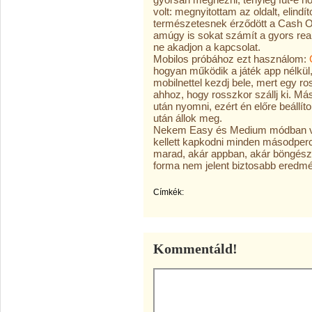
volt: megnyitottam az oldalt, elindí
természetesnek érződött a Cash O
amúgy is sokat számít a gyors rea
ne akadjon a kapcsolat.
Mobilos próbához ezt használom:
hogyan működik a játék app nélkül
mobilnettel kezdj bele, mert egy ro
ahhoz, hogy rosszkor szállj ki. Má
után nyomni, ezért én előre beállí
után állok meg.
Nekem Easy és Medium módban vol
kellett kapkodni minden másodper
marad, akár appban, akár böngés
forma nem jelent biztosabb eredmé
Címkék:
Kommentáld!