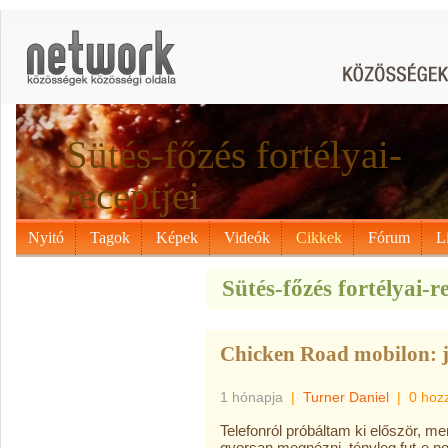
Sütés-főzés fortélyai-
receptjei
Nyitó
Tagok
Képek
Videók
Cikkek
Fórum
L
Sütés-főzés fortélyai-re
Chicken Road mobilon: j
1 hónapja
|
Turner Daniel
|
0 hoz
Telefonról próbáltam ki először, m
gyorsan megnézni, tényleg fut-e 