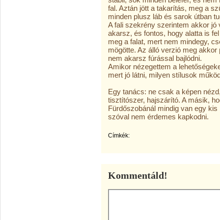
fal. Aztán jött a takarítás, meg a s
minden plusz láb és sarok útban tud
A fali szekrény szerintem akkor j
akarsz, és fontos, hogy alatta is fe
meg a falat, mert nem mindegy, c
mögötte. Az álló verzió meg akkor p
nem akarsz fúrással bajlódni.
Amikor nézegettem a lehetőségeke
mert jó látni, milyen stílusok műkö
Egy tanács: ne csak a képen nézd,
tisztítószer, hajszárító. A másik, ho
Fürdőszobánál mindig van egy kis lu
szóval nem érdemes kapkodni.
Címkék:
Kommentáld!