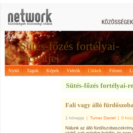
Sütés-főzés fortélyai-
receptjei
Nyitó
Tagok
Képek
Videók
Cikkek
Fórum
L
Sütés-főzés fortélyai-re
Fali vagy álló fürdőszob
1 hónapja
|
Turner Daniel
|
0 hoz
Nálunk az álló fürdőszobaszekrény e
stabil, sok minden belefér, és nem 