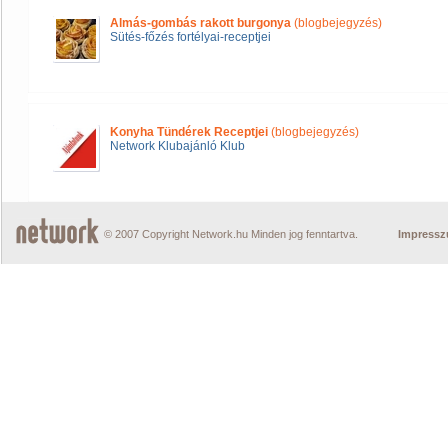
Almás-gombás rakott burgonya
(blogbejegyzés)
Sütés-főzés fortélyai-receptjei
Konyha Tündérek Receptjei
(blogbejegyzés)
Network Klubajánló Klub
© 2007 Copyright Network.hu Minden jog fenntartva.
Impress