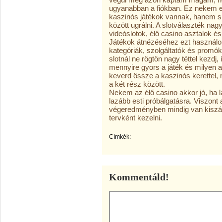
ugyanabban a fiókban. Ez nekem e
kaszinós játékok vannak, hanem spo
között ugrálni. A slotválaszték nag
videóslotok, élő casino asztalok é
Játékok átnézéséhez ezt használ
kategóriák, szolgáltatók és promók
slotnál ne rögtön nagy téttel kezdj
mennyire gyors a játék és milyen 
keverd össze a kaszinós kerettel
a két rész között.
Nekem az élő casino akkor jó, ha 
lazább esti próbálgatásra. Viszont
végeredményben mindig van kiszám
tervként kezelni.
Címkék:
Kommentáld!