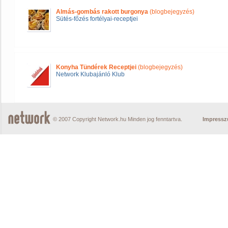
Almás-gombás rakott burgonya
(blogbejegyzés)
Sütés-főzés fortélyai-receptjei
Konyha Tündérek Receptjei
(blogbejegyzés)
Network Klubajánló Klub
© 2007 Copyright Network.hu Minden jog fenntartva.
Impress