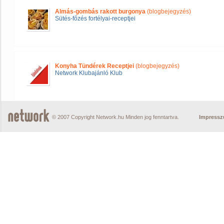
Almás-gombás rakott burgonya
(blogbejegyzés)
Sütés-főzés fortélyai-receptjei
Konyha Tündérek Receptjei
(blogbejegyzés)
Network Klubajánló Klub
© 2007 Copyright Network.hu Minden jog fenntartva.
Impress