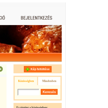
Kép feltöltése
Közösségben
Mindenben
Ez történt a közösségben: