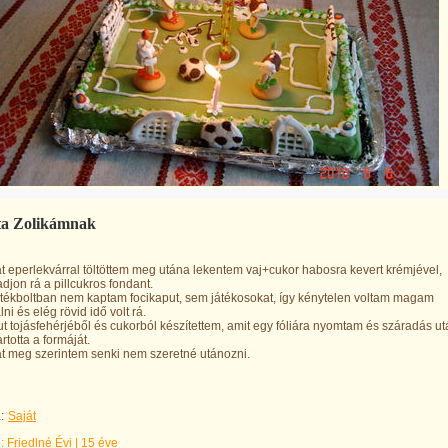
rta Zolikámnak
tát eperlekvárral töltöttem meg utána lekentem vaj+cukor habosra kevert krémjével,
djon rá a pillcukros fondant.
átékboltban nem kaptam focikaput, sem játékosokat, így kénytelen voltam magam
ni és elég rövid idő volt rá.
ut tojásfehérjéből és cukorból készítettem, amit egy fóliára nyomtam és száradás u
tartotta a formáját.
at meg szerintem senki nem szeretné utánozni.
:
Saját
e:
Friedlné Évi
|
15 éve