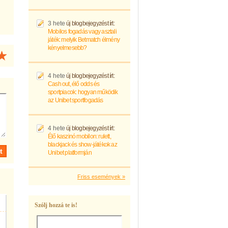
3 hete
új blogbejegyzést írt:
Mobilos fogadás vagy asztali
játék: melyik Betmatch élmény
kényelmesebb?
4 hete
új blogbejegyzést írt:
Cash out, élő odds és
sportpiacok: hogyan működik
az Unibet sportfogadás
4 hete
új blogbejegyzést írt:
Élő kaszinó mobilon: rulett,
blackjack és show-játékok az
Unibet platformján
Friss események »
Szólj hozzá te is!