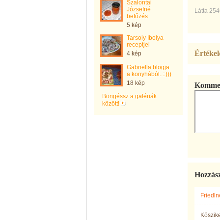
Szalontai
Józsefné
Látta 254
befőzés
5 kép
Tarsoly Ibolya
receptjei
Értékel
4 kép
Gabriella blogja
a konyhából..::)))
18 kép
Kommen
Böngéssz a galériák
között!
Hozzás
Friedln
Köszike