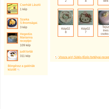
2
a
lára
Cserháti László
1 kép
Szarka
S.finomságai.
Tejsz
3 kép
Kép02
Kép02
ínes
8
7
csoko.
Hegedüs
Marianna
receptjei
109 kép
judit tortái
311 kép
Vissza a(z) Sütés-főzés fortélyai-rec
Böngéssz a galériák
között!