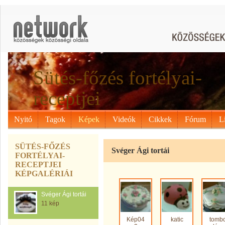
Sütés-főzés fortélyai-
receptjei
Nyitó
Tagok
Képek
Videók
Cikkek
Fórum
L
SÜTÉS-FŐZÉS
Svéger Ági tortái
FORTÉLYAI-
RECEPTJEI
KÉPGALÉRIÁI
Svéger Ági tortái
11 kép
Kép04
katic
tomb