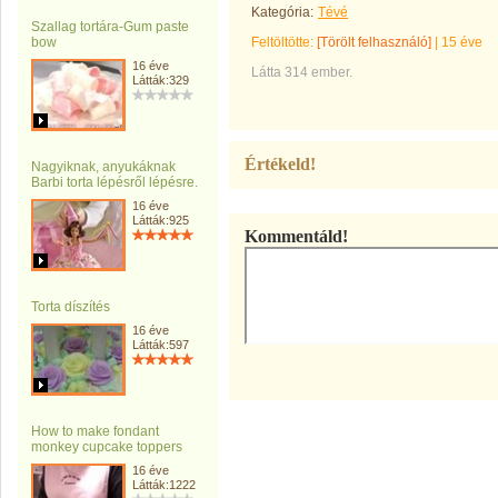
Kategória:
Tévé
Szallag tortára-Gum paste
bow
Feltöltötte:
[Törölt felhasználó]
|
15 éve
16 éve
Látta 314 ember.
Látták:329
Értékeld!
Nagyiknak, anyukáknak
Barbi torta lépésről lépésre.
16 éve
Látták:925
Kommentáld!
Torta díszítés
16 éve
Látták:597
How to make fondant
monkey cupcake toppers
16 éve
Látták:1222