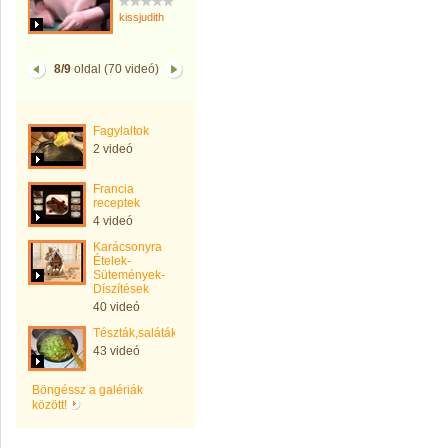
kissjudith
8/9
oldal (70 videó)
Fagylaltok
2 videó
Francia
receptek
4 videó
Karácsonyra
Ételek-
Sütemények-
Díszítések
40 videó
Tészták,saláták,kenyerek
43 videó
Böngéssz a galériák
között!