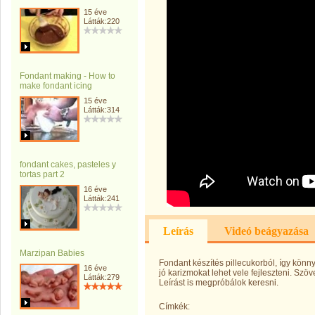
15 éve
Látták:220
Fondant making - How to
make fondant icing
15 éve
Látták:314
fondant cakes, pasteles y
tortas part 2
16 éve
Látták:241
Leírás
Videó beágyazása
Marzipan Babies
Fondant készítés pillecukorból, így kön
16 éve
jó karizmokat lehet vele fejleszteni. Szö
Látták:279
Leírást is megpróbálok keresni.
Címkék: