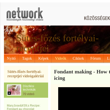
Sütés-főzés fortélyai-
receptjei
Nyitó
Tagok
Képek
Videók
Cikkek
Fórum
L
Fondant making - How 
Sütés-főzés fortélyai-
receptjei videógalériái
icing
Díszítési
technikák
70 videó
MaryJose&#39;s Recipe:
Fondant au chocolat