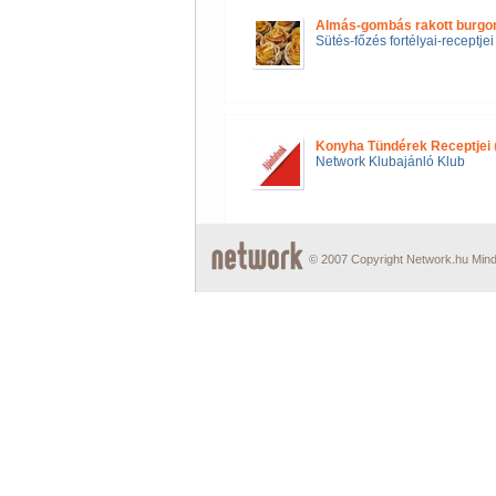
Almás-gombás rakott burgo
Sütés-főzés fortélyai-receptjei
Konyha Tündérek Receptjei
Network Klubajánló Klub
© 2007 Copyright Network.hu Minde