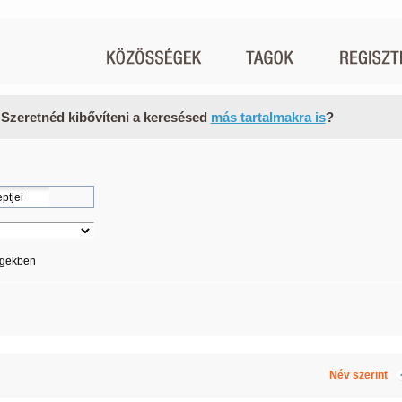
 Szeretnéd kibővíteni a keresésed
más tartalmakra is
?
égekben
Név szerint