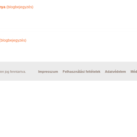
nya
(blogbejegyzés)
(blogbejegyzés)
n jog fenntartva.
Impresszum
Felhasználási feltételek
Adatvédelem
Méd