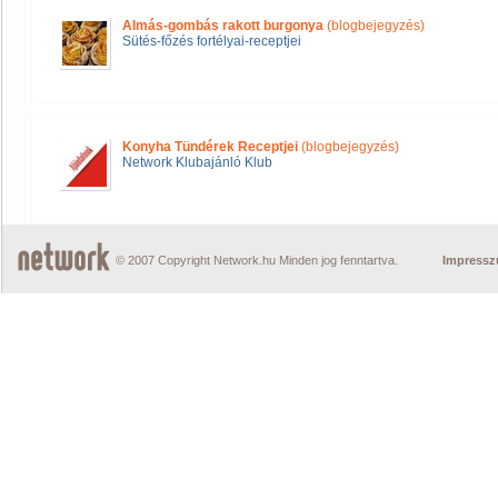
Almás-gombás rakott burgonya
(blogbejegyzés)
Sütés-főzés fortélyai-receptjei
Konyha Tündérek Receptjei
(blogbejegyzés)
Network Klubajánló Klub
© 2007 Copyright Network.hu Minden jog fenntartva.
Impress