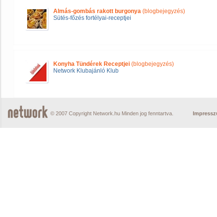
Almás-gombás rakott burgonya
(blogbejegyzés)
Sütés-főzés fortélyai-receptjei
Konyha Tündérek Receptjei
(blogbejegyzés)
Network Klubajánló Klub
© 2007 Copyright Network.hu Minden jog fenntartva.
Impress