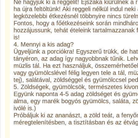
Ne hagyjuk ki a reggelit! Éjszaka kiürülnek a 
ha újra feltöltünk! Aki reggeli nélkül indul ne
legközelebbi étkezésnél többnyire nincs türel
Fontos, hogy a főétkezéseink során mindhá
hozzájussunk, tehát ételeink tartalmazzanak f
is!
4. Mennyi a kis adag?
Ügyeljünk a porciókra! Egyszerű trükk, de hatá
tányéron, az adag így nagyobbnak tűnik. Le
müzlis tál. Ha ezt használjuk, összemérhető
vagy gyümölcslével félig legyen tele a tál, mü
tej), salátával, zöldséggel és gyümölccsel ped
5. Zöldségek, gyümölcsök, természetes kivo
Együnk naponta 4-5 adag zöldséget és gyümöl
alma, egy marék bogyós gyümölcs, saláta, z
ivólé is.)
Próbáljuk ki az ananászt, a zöld teát, a feny
méregtelenítésben, a tisztításban és az étv