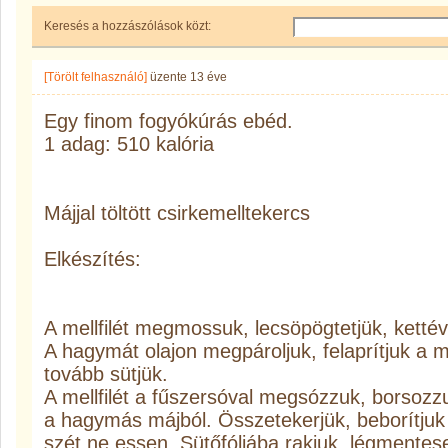
Keresés a hozzászólások közt:
[Törölt felhasználó]
üzente
13 éve
Egy finom fogyókúrás ebéd.
1 adag: 510 kalória
Májjal töltött csirkemelltekercs
Elkészítés:
A mellfilét megmossuk, lecsöpögtetjük, kettév
A hagymát olajon megpároljuk, felaprítjuk a
tovább sütjük.
A mellfilét a fűszersóval megsózzuk, borsoz
a hagymás májból. Összetekerjük, beborítju
szét ne essen. Sütőfóliába rakjuk, légmentese