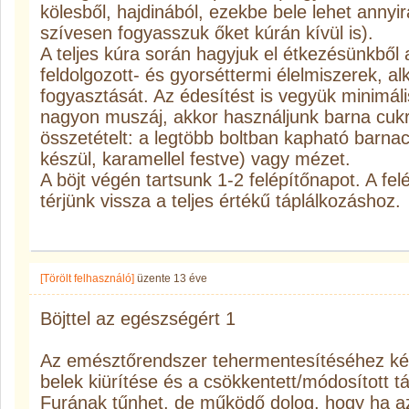
kölesből, hajdinából, ezekbe bele lehet annyi
szívesen fogyasszuk őket kúrán kívül is).
A teljes kúra során hagyjuk el étkezésünkből a
feldolgozott- és gyorséttermi élelmiszerek, al
fogyasztását. Az édesítést is vegyük minimál
nagyon muszáj, akkor használjunk barna cukr
összetételt: a legtöbb boltban kapható barnac
készül, karamellel festve) vagy mézet.
A böjt végén tartsunk 1-2 felépítőnapot. A f
térjünk vissza a teljes értékű táplálkozáshoz.
[Törölt felhasználó]
üzente
13 éve
Böjttel az egészségért 1
Az emésztőrendszer tehermentesítéséhez két 
belek kiürítése és a csökkentett/módosított tá
Furának tűnhet, de működő dolog, hogy ha a