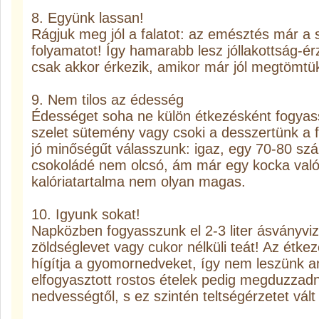
8. Együnk lassan!
Rágjuk meg jól a falatot: az emésztés már a 
folyamatot! Így hamarabb lesz jóllakottság-é
csak akkor érkezik, amikor már jól megtömtü
9. Nem tilos az édesség
Édességet soha ne külön étkezésként fogyas
szelet sütemény vagy csoki a desszertünk a 
jó minőségűt válasszunk: igaz, egy 70-80 sz
csokoládé nem olcsó, ám már egy kocka valós
kalóriatartalma nem olyan magas.
10. Igyunk sokat!
Napközben fogyasszunk el 2-3 liter ásványviz
zöldséglevet vagy cukor nélküli teát! Az étkez
hígítja a gyomornedveket, így nem leszünk a
elfogyasztott rostos ételek pedig megduzza
nedvességtől, s ez szintén teltségérzetet vált 