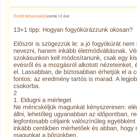
[Törölt felhasználó]
üzente
13 éve
13+1 tipp: Hogyan fogyókúrázzunk okosan?
Először is szögezzük le: a jó fogyókúrát nem 
nevezni, hanem inkább életmódváltásnak. Vé
szokásunkon kell módosítanunk, csak egy kis
evésről és a mozgásról alkotott nézeteinket,
el. Lassabban, de biztosabban érhetjük el a c
fontos: az eredmény tartós is marad. A legjob
csokorba.
2
1. Eldugni a mérleget
Ne méricskéljük magunkat kényszeresen: elé
állni, lehetőleg ugyanabban az időpontban, re
legfontosabb céljaink valószínűleg egyébként
inkább centikben mérhetőek és abban, hogy m
magunkat a bőrünkben.