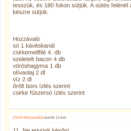
tesszük, és 180 fokon sütjük. A sütés felénél a
készre sütjük.
Hozzávaló
só 1 kávéskanál
csirkemellfilé 4. db
szeletelt bacon 4 db
vöröshagyma 1 db
olívaolaj 2 dl
víz 2 dl
őrölt bors ízlés szerint
csirke fűszersó ízlés szerint
[Törölt felhasználó]
üzente
13 éve
11. Ne együnk későn!