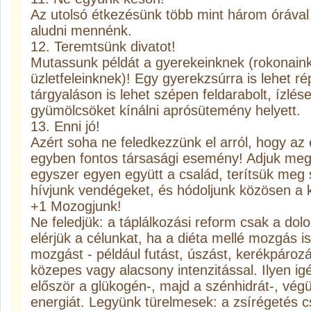
Az utolsó étkezésünk több mint három órával
aludni mennénk.
12. Teremtsünk divatot!
Mutassunk példát a gyerekeinknek (rokonaink
üzletfeleinknek)! Egy gyerekzsúrra is lehet rép
tárgyaláson is lehet szépen feldarabolt, ízlés
gyümölcsöket kínálni aprósütemény helyett.
13. Enni jó!
Azért soha ne feledkezzünk el arról, hogy a
egyben fontos társasági esemény! Adjuk meg
egyszer egyen együtt a család, terítsük meg 
hívjunk vendégeket, és hódoljunk közösen a k
+1 Mozogjunk!
Ne feledjük: a táplálkozási reform csak a dol
elérjük a célunkat, ha a diéta mellé mozgás i
mozgást - például futást, úszást, kerékpároz
közepes vagy alacsony intenzitással. Ilyen ig
először a glükogén-, majd a szénhidrát-, végü
energiát. Legyünk türelmesek: a zsírégetés c