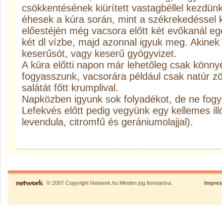
csökkentésének kiürített vastagbéllel kezdün
éhesek a kúra során, mint a székrekedéssel 
előestéjén még vacsora előtt két evőkanál e
két dl vízbe, majd azonnal igyuk meg. Akinek 
keserűsót, vagy keserű gyógyvizet.
A kúra előtti napon már lehetőleg csak könn
fogyasszunk, vacsorára például csak natúr z
salátát főtt krumplival.
Napközben igyunk sok folyadékot, de ne fogy
Lefekvés előtt pedig vegyünk egy kellemes illó
levendula, citromfű és gerániumolajjal).
© 2007 Copyright Network.hu Minden jog fenntartva.
Impre