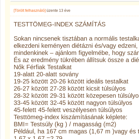
[Törölt felhasználó]
üzente
13 éve
TESTTÖMEG-INDEX SZÁMÍTÁS
Sokan nincsenek tisztában a normális testalka
elkezdeni keményen diétázni és/vagy edzeni,
mindenkinek – ajánlom figyelmébe, hogy számo
És az eredmény tükrében állítsuk össze a dié
Nők Férfiak Testalkat
19-alatt 20-alatt sovány
19-25 között 20-26 között ideális testalkat
26-27 között 27-28 között kicsit túlsúlyos
28-32 között 29-31 között közepesen túlsúlyo
33-45 között 32-45 között nagyon túlsúlyos
45-felett 45-felett veszélyesen túlsúlyos
Testtömeg-index kiszámításának képlete:
BMI= Testsúly (kg ) / magasság (m2)
Például, ha 167 cm magas (1,67 m )vagy és t
1,67 x 1,67 =2,79