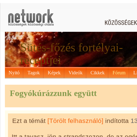
Sütés-főzés fortélyai-
receptjei
Nyitó
Tagok
Képek
Videók
Cikkek
Fórum
L
Fogyókúrázzunk együtt
Ezt a témát
[Törölt felhasználó]
indította
1
Itt a tavasz, jön a strandszezon, de az egé