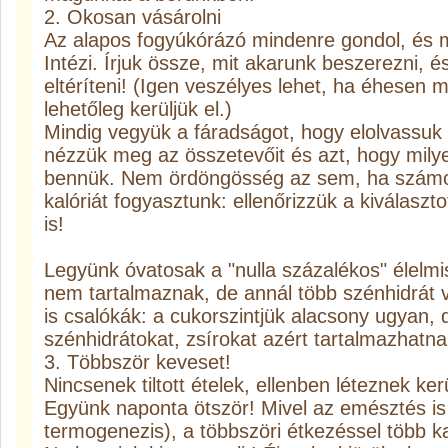
2. Okosan vásárolni
Az alapos fogyúkórázó mindenre gondol, és m
Intézi. Írjuk össze, mit akarunk beszerezni,
eltéríteni! (Igen veszélyes lehet, ha éhesen 
lehetőleg kerüljük el.)
Mindig vegyük a fáradságot, hogy elolvassuk 
nézzük meg az összetevőit és azt, hogy mily
bennük. Nem ördöngösség az sem, ha számon
kalóriát fogyasztunk: ellenőrizzük a kiválaszt
is!
Legyünk óvatosak a "nulla százalékos" élelmis
nem tartalmaznak, de annál több szénhidrát v
is csalókák: a cukorszintjük alacsony ugyan, d
szénhidrátokat, zsírokat azért tartalmazhatna
3. Többször keveset!
Nincsenek tiltott ételek, ellenben léteznek k
Együnk naponta ötször! Mivel az emésztés is 
termogenezis), a többszöri étkezéssel több ka