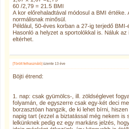
60 /2,79 = 21.5 BMI
A kor előrehaladtával módosul a BMI értéke
normálisnak minősül.
Például, 50-éves korban a 27-ig terjedő BMI
Hasonló a helyzet a sportolókkal is. Náluk a
eltérhet.
[Törölt felhasználó]
üzente
13 éve
Böjti étrend:
1. nap: csak gyümölcs-, ill. zöldséglevet fog
folyamán, de egyszerre csak egy-két deci m
borzasztóan hangzik, de ki lehet bírni, hisze
napig tart (ezzel a biztatással még nekem is s
lelkünknek pedig ez egy markáns jelzés, hogy