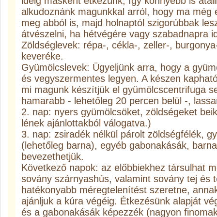
ideig másként étkezünk, így könnyebb is átáll
alkudoznánk magunkkal arról, hogy ma még eb
meg abból is, majd holnaptól szigorúbbak le
átvészelni, ha hétvégére vagy szabadnapra id
Zöldséglevek: répa-, cékla-, zeller-, burgony
keveréke.
Gyümölcslevek: Ügyeljünk arra, hogy a gyüm
és vegyszermentes legyen. A készen kapható 
mi magunk készítjük el gyümölcscentrifuga se
hamarabb - lehetőleg 20 percen belül -, lassa
2. nap: nyers gyümölcsöket, zöldségeket beik
lének ajánlottakból válogatva.)
3. nap: zsiradék nélkül párolt zöldségfélék, 
(lehetőleg barna), egyéb gabonakásák, barna
bevezethetjük.
Következő napok: az előbbiekhez társulhat 
sovány szárnyashús, valamint sovány tej és te
hatékonyabb méregtelenítést szeretne, anna
ajánljuk a kúra végéig. Étkezésünk alapját v
és a gabonakásák képezzék (nagyon finomakat