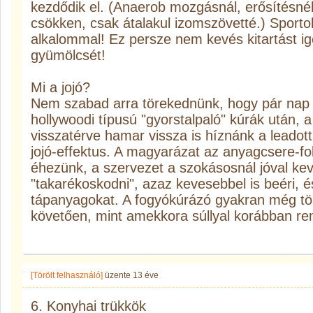
kezdődik el. (Anaerob mozgásnál, erősítésné
csökken, csak átalakul izomszövetté.) Sporto
alkalommal! Ez persze nem kevés kitartást i
gyümölcsét!
Mi a jojó?
Nem szabad arra törekednünk, hogy pár nap al
hollywoodi típusú "gyorstalpaló" kúrák után, 
visszatérve hamar vissza is híznánk a leadott
jojó-effektus. A magyarázat az anyagcsere-fo
éhezünk, a szervezet a szokásosnál jóval kev
"takarékoskodni", azaz kevesebbel is beéri, és
tápanyagokat. A fogyókúrázó gyakran még töb
követően, mint amekkora súllyal korábban ren
[Törölt felhasználó]
üzente
13 éve
6. Konyhai trükkök