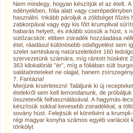
Nem mindegy, hogyan készítjük el az ételt. A
edényekben, fólia alatt vagy cserépedényben p
használni. Inkább pároljuk a zöldséget főzés h
zabkorpával vagy egy kis főtt krumplival sűrí
habarás helyett, és inkább süssük a húst, s 
sütőzacskót: ebben zsiradék hozzáadása nélkü
étel, ráadásul különösebb odafigyelést sem 
szelet sertéskaraj natúrszeletként 160 ledolgo
szervezetünk számára, míg rántott húsként 2
363 kilokalóriát "ér", míg a fóliában sült burg
salátaönteteket ne olajjal, hanem zsírszegény
7. Fantázia!
Merjünk kísérletezni! Találjunk ki új recept
ételekről sem kell lemondanunk, de próbáljuk
összetevők felhasználásával. A hagymás-lecs
készítsük sokkal kevesebb zsiradékkal, a töl
sovány húst. Felejtsük el köretként a krumpli-
régi magyar konyha számos egyéb variációt kín
tönkölyt