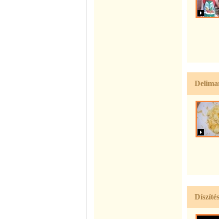
Deliman
Díszíté