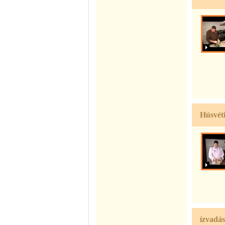
Húsvéti
ízvadás