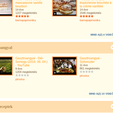
mascarpone vanille
tropézienne briochée à
bourbon
la crème vanillée
14 éve
14 éve
1227 megtekintés
1546 megtekintés
barnapapmonika
barnapapmonika
MIND A(Z) 4 VIDE
oangyal
Gasztroangyal - Dél-
Gasztroangyal -
Somogy (2016. 06. 04.)
Szilveszter
- YouTube
11 éve
861 megtekintés
9 éve
1204 megtekintés
piroska
piroska
MIND A(Z) 10 VIDE
eceptek