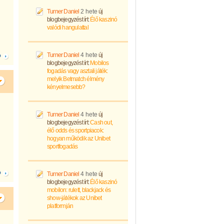
Turner Daniel
2 hete
új
blogbejegyzést írt:
Élő kaszinó
valódi hangulattal
Turner Daniel
4 hete
új
Ó
blogbejegyzést írt:
Mobilos
fogadás vagy asztali játék:
melyik Betmatch élmény
kényelmesebb?
Turner Daniel
4 hete
új
blogbejegyzést írt:
Cash out,
élő odds és sportpiacok:
hogyan működik az Unibet
sportfogadás
Ó
Turner Daniel
4 hete
új
blogbejegyzést írt:
Élő kaszinó
mobilon: rulett, blackjack és
show-játékok az Unibet
platformján