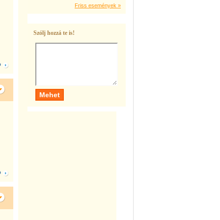
Friss események »
Szólj hozzá te is!
Ó
Ó