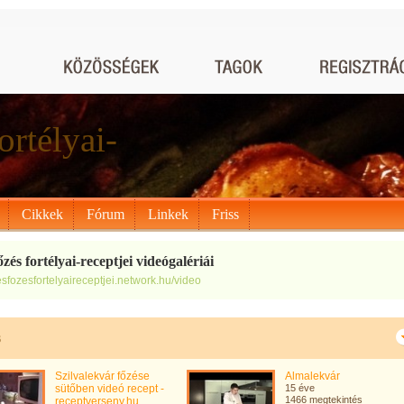
ortélyai-
Cikkek
Fórum
Linkek
Friss
őzés fortélyai-receptjei videógalériái
tesfozesfortelyaireceptjei.network.hu/video
s
Szilvalekvár főzése
Almalekvár
sütőben videó recept -
15 éve
1466 megtekintés
receptverseny.hu