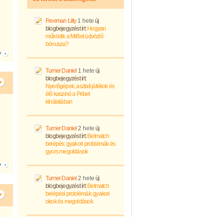
Freeman Lilly
1 hete
új
blogbejegyzést írt:
Hogyan
működik a MrBet üdvözlő
bónusza?
Ó
Turner Daniel
1 hete
új
blogbejegyzést írt:
Nyerőgépek, asztali játékok és
élő kaszinó a Pribet
kínálatában
Turner Daniel
2 hete
új
blogbejegyzést írt:
Betmatch
belépés: gyakori problémák és
gyors megoldások
Ó
Turner Daniel
2 hete
új
blogbejegyzést írt:
Betmatch
belépési problémák: gyakori
okok és megoldások