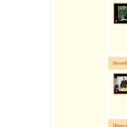
Húsnélk
Húsos é