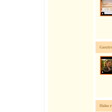
Gasztr
Halas r