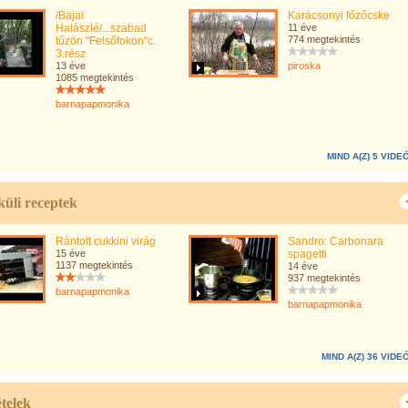
/Bajai
Karácsonyi főzőcske
Halászlé/...szabad
11 éve
774 megtekintés
tűzön "Felsőfokon"c.
3.rész
13 éve
piroska
1085 megtekintés
barnapapmonika
MIND A(Z) 5 VIDE
üli receptek
Rántott cukkini virág
Sandro: Carbonara
15 éve
spagetti
1137 megtekintés
14 éve
937 megtekintés
barnapapmonika
barnapapmonika
MIND A(Z) 36 VIDE
telek