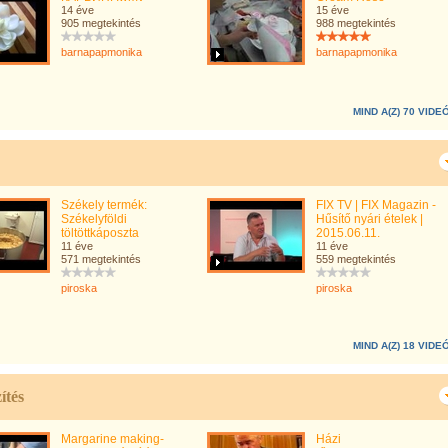
14 éve
15 éve
905 megtekintés
988 megtekintés
barnapapmonika
barnapapmonika
MIND A(Z) 70 VIDE
Székely termék:
FIX TV | FIX Magazin -
Székelyföldi
Hűsítő nyári ételek |
töltöttkáposzta
2015.06.11.
11 éve
11 éve
571 megtekintés
559 megtekintés
piroska
piroska
MIND A(Z) 18 VIDE
ítés
Margarine making-
Házi