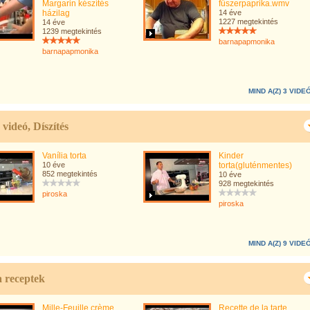
Margarin készítés
fűszerpaprika.wmv
házilag
14 éve
1227 megtekintés
14 éve
1239 megtekintés
barnapapmonika
barnapapmonika
MIND A(Z) 3 VIDE
videó, Díszítés
Vanília torta
Kinder
10 éve
torta(gluténmentes)
852 megtekintés
10 éve
928 megtekintés
piroska
piroska
MIND A(Z) 9 VIDE
a receptek
Mille-Feuille crème
Recette de la tarte