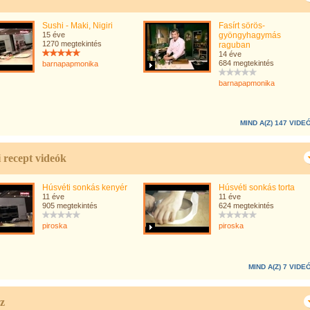
Sushi - Maki, Nigiri
Fasírt sörös-
15 éve
gyöngyhagymás
1270 megtekintés
raguban
14 éve
684 megtekintés
barnapapmonika
barnapapmonika
MIND A(Z) 147 VIDE
 recept videók
Húsvéti sonkás kenyér
Húsvéti sonkás torta
11 éve
11 éve
905 megtekintés
624 megtekintés
piroska
piroska
MIND A(Z) 7 VIDE
z