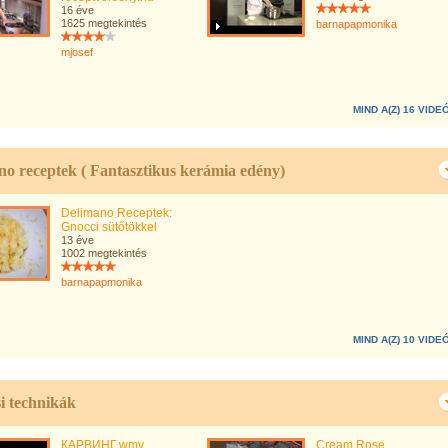
16 éve
1625 megtekintés
barnapapmonika
mjosef
MIND A(Z) 16 VIDE
o receptek ( Fantasztikus kerámia edény)
Delimano Receptek:
Gnocci sütőtökkel
13 éve
1002 megtekintés
barnapapmonika
MIND A(Z) 10 VIDE
si technikák
КАРВИНГ.wmv
Cream Rose