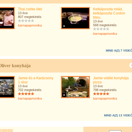
Thai csirke étel
Kelkáposzta rolád,
13 éve
kelkáposzta Cordon
807 megtekintés
bleu,
13 éve
568 megtekintés
barnapapmonika
barnapapmonika
MIND A(Z) 7 VIDE
Oliver konyhája
Jamie és a Karácsony
Jamie vidéki konyhája
1 rész
pizza
13 éve
13 éve
702 megtekintés
798 megtekintés
barnapapmonika
barnapapmonika
MIND A(Z) 13 VIDE