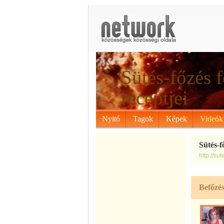
Sütés-főzés f
receptjei
Nyitó
Tagok
Képek
Videók
Sütés-f
http://su
Befőzé