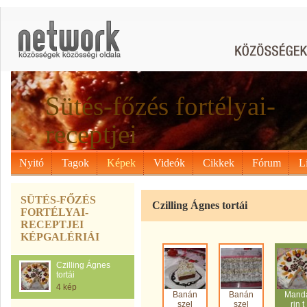
Sütés-főzés fortélyai-
receptjei
Nyitó
Tagok
Képek
Videók
Cikkek
Fórum
L
SÜTÉS-FŐZÉS
Czilling Ágnes tortái
FORTÉLYAI-
RECEPTJEI
KÉPGALÉRIÁI
Czilling Ágnes
tortái
4 kép
Banán
Banán
Mand
szel
szel
rin t