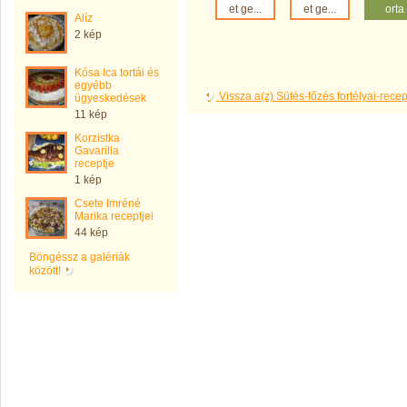
et ge...
et ge...
orta
Alíz
2 kép
Kósa Ica tortái és
egyébb
Vissza a(z) Sütés-főzés fortélyai-rec
ügyeskedések
11 kép
Korzistka
Gavarilla
receptje
1 kép
Csete Imréné
Marika receptjei
44 kép
Böngéssz a galériák
között!