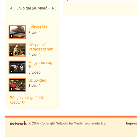
3/5
oldal (40 videó)
Előkészítés
3 videó
Illéspanzió-
Vadászétterem
2 videó
Magyarország
Tortája
5 videó
Sz S.videó
1 videó
Böngéssz a galériák
között!
© 2007 Copyright Network.hu Minden jog fenntartva.
Impre