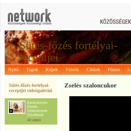
Sütés-főzés fortélyai-
receptjei
Nyitó
Tagok
Képek
Videók
Cikkek
Fórum
L
Zselés szaloncukor
Sütés-főzés fortélyai-
receptjei videógalériái
Karácsonyra
Ételek-
Sütemények-
Díszítések
40 videó