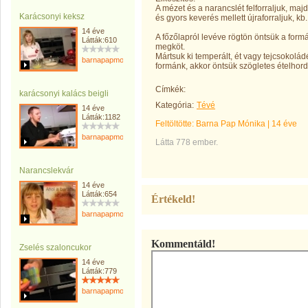
A mézet és a narancslét felforraljuk, ma
Karácsonyi keksz
és gyors keverés mellett újraforraljuk, kb.
14 éve
A főzőlapról levéve rögtön öntsük a for
Látták:610
megköt.
Mártsuk ki temperált, ét vagy tejcsokolá
barnapapmonika
formánk, akkor öntsük szögletes ételhor
Címkék:
karácsonyi kalács beigli
Kategória:
Tévé
14 éve
Látták:1182
Feltöltötte:
Barna Pap Mónika
|
14 éve
barnapapmonika
Látta 778 ember.
Narancslekvár
14 éve
Látták:654
Értékeld!
barnapapmonika
Kommentáld!
Zselés szaloncukor
14 éve
Látták:779
barnapapmonika