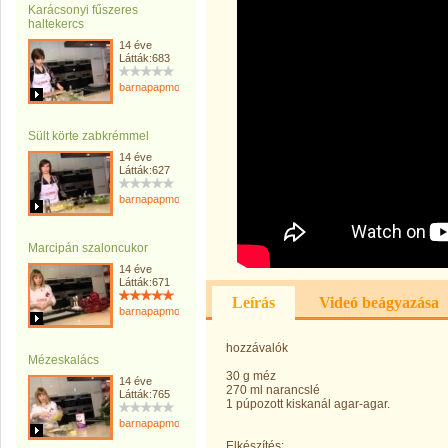
Karácsonyi fűszeres
haltekercs
14 éve
Látták:683
barnapapmonika
Sült körte zabkrémmel
14 éve
Látták:627
barnapapmonika
Marcipán szaloncukor
14 éve
Látták:671
Leírás
Videó beágyazása
barnapapmonika
hozzávalók
Mézeskalács
30 g méz
14 éve
270 ml narancslé
Látták:765
1 púpozott kiskanál agar-agar.
barnapapmonika
Elkészítés: