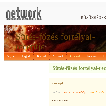
Sütés-főzés fortélyai-
receptjei
Nyitó
Tagok
Képek
Videók
Cikkek
Fórum
L
Sütés-főzés fortélyai-rec
recept
16 éve
|
[Törölt felhasználó]
|
0 hozzászólás
......................