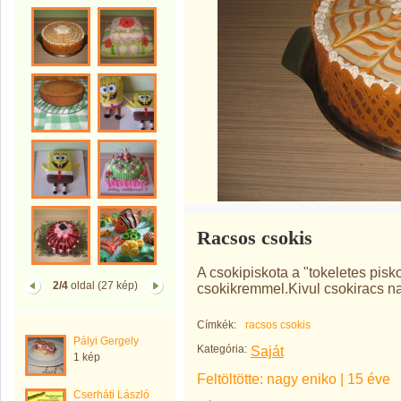
Racsos csokis
A csokipiskota a "tokeletes pisko
2/4
oldal (27 kép)
csokikremmel.Kivul csokiracs nar
Címkék:
racsos csokis
Pályi Gergely
Kategória:
Saját
1 kép
Feltöltötte:
nagy eniko
|
15 éve
Cserháti László