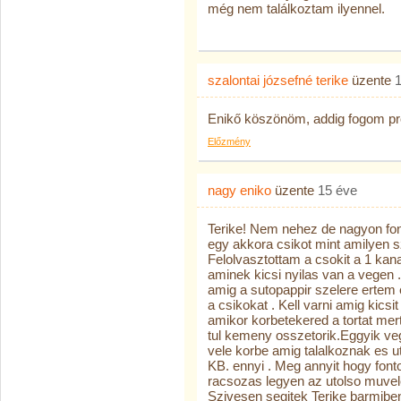
még nem találkoztam ilyennel.
szalontai józsefné terike
üzente
Enikő köszönöm, addig fogom pró
Előzmény
nagy eniko
üzente
15 éve
Terike! Nem nehez de nagyon font
egy akkora csikot mint amilyen s
Felolvasztottam a csokit a 1 kan
aminek kicsi nyilas van a vegen .
amig a sutopappir szelere ertem 
a csikokat . Kell varni amig kicsit s
amikor korbetekered a tortat mert
tul kemeny osszetorik.Eggyik vege
vele korbe amig talalkoznak es u
KB. ennyi . Meg annyit hogy font
racsozas legyen az utolso muvel
Szivesen segitek Terike barmiben