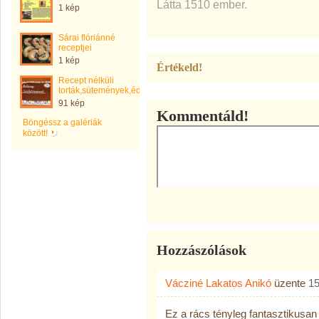
Látta 1510 ember.
1 kép
Sárai flóriánné
receptjei
1 kép
Értékeld!
Recept nélküli
torták,sütemények,édességek,kelttészták
91 kép
Kommentáld!
Böngéssz a galériák
között!
Hozzászólások
Vácziné Lakatos Anikó
üzente
15
Ez a rács tényleg fantasztikusan