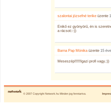
szalontai józsefné terike
üzente
Enikő ez gyönyörű, én is szeretné
a rácsot::-))
Barna Pap Mónika
üzente
15 év
Meseszép!!!!!!Igazi profi vagy.:))
© 2007 Copyright Network.hu Minden jog fenntartva.
Impre