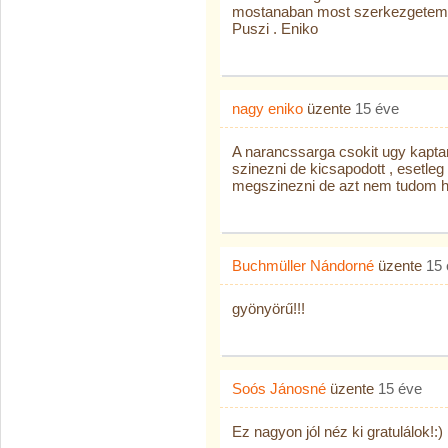
mostanaban most szerkezgetem
Puszi . Eniko
nagy eniko
üzente
15 éve
A narancssarga csokit ugy kaptam
szinezni de kicsapodott , esetleg
megszinezni de azt nem tudom ho
Buchmüller Nándorné
üzente
15 
gyönyörű!!!
Soós Jánosné
üzente
15 éve
Ez nagyon jól néz ki gratulálok!