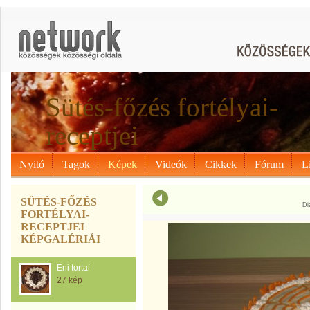
Sütés-főzés fortélyai-
receptjei
Nyitó
Tagok
Képek
Videók
Cikkek
Fórum
L
SÜTÉS-FŐZÉS
Di
FORTÉLYAI-
RECEPTJEI
KÉPGALÉRIÁI
Eni tortai
27 kép