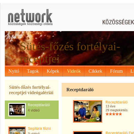
Sütés-főzés fortélyai-
receptjei
Nyitó
Tagok
Képek
Videók
Cikkek
Fórum
L
Sütés-főzés fortélyai-
Receptdaráló
receptjei videógalériái
Receptdaráló
Receptdaráló
13 éve
4 videó
29 megtekintés
Segítünk főzni
Receptdaráló Ext