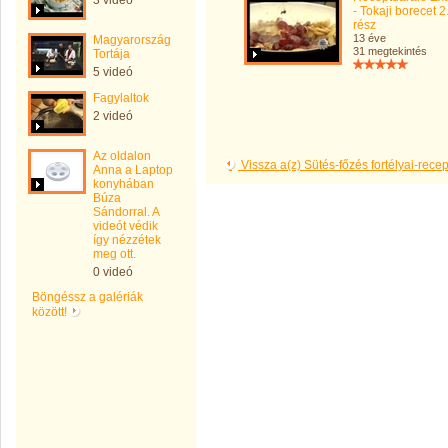
3 videó
- Tokaji borecet 2
rész
13 éve
Magyarország
31 megtekintés
Tortája
5 videó
Fagylaltok
2 videó
Az oldalon
Vissza a(z) Sütés-főzés fortélyai-rece
Anna a Laptop
konyhában
Búza
Sándorral. A
videót védik
így nézzétek
meg ott.
0 videó
Böngéssz a galériák
között!