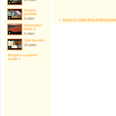
11 videó
Konyhai
praktikák
5 videó
Vissza a(z) Sütés-főzés fortélyai-rece
Kaldenekker
kitálal :))
5 videó
Sütik Mucuska
10 videó
Böngéssz a galériák
között!