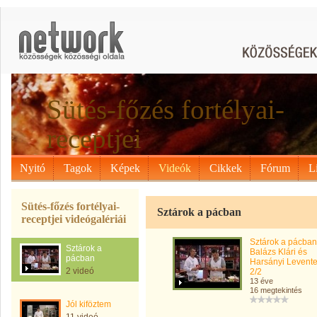
Sütés-főzés fortélyai-
receptjei
Nyitó
Tagok
Képek
Videók
Cikkek
Fórum
L
Sütés-főzés fortélyai-
Sztárok a pácban
receptjei videógalériái
Sztárok a pácban
Sztárok a
Balázs Klári és
pácban
Harsányi Levent
2 videó
2/2
13 éve
16 megtekintés
Jól kiföztem