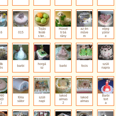
Tojás
Húsvé
az én
eljeg
16
015
festé
ti bá
műve
yzésr
s ter...
rány
m
e
ítk
horgá
szüli
barbi
barbi
focis
és
sz
napra
090
lakod
Barbi
fólia
szüli
lakod
4(0
almas
tort
sátor
napi
almas
1)
2
a