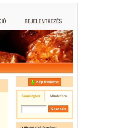
Kép feltöltése
Közösségben
Mindenben
Ez történt a közösségben: