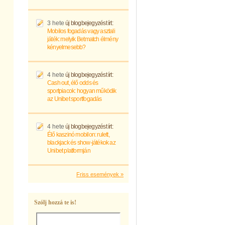
3 hete
új blogbejegyzést írt:
Mobilos fogadás vagy asztali
játék: melyik Betmatch élmény
kényelmesebb?
4 hete
új blogbejegyzést írt:
Cash out, élő odds és
sportpiacok: hogyan működik
az Unibet sportfogadás
4 hete
új blogbejegyzést írt:
Élő kaszinó mobilon: rulett,
blackjack és show-játékok az
Unibet platformján
Friss események »
Szólj hozzá te is!