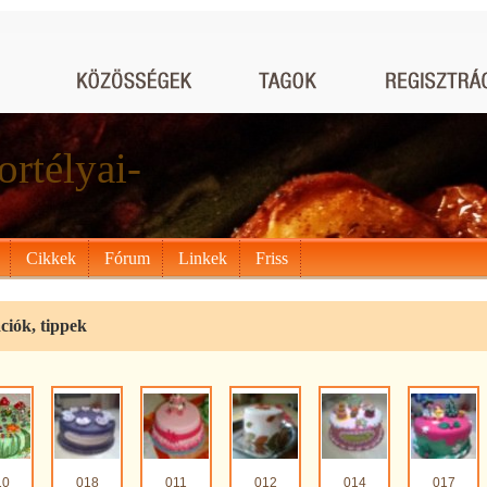
ortélyai-
Cikkek
Fórum
Linkek
Friss
ciók, tippek
10
018
011
012
014
017