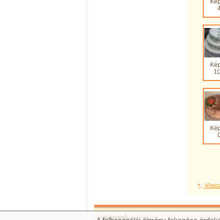
Ké
Ké
1(
Ké
Vissza