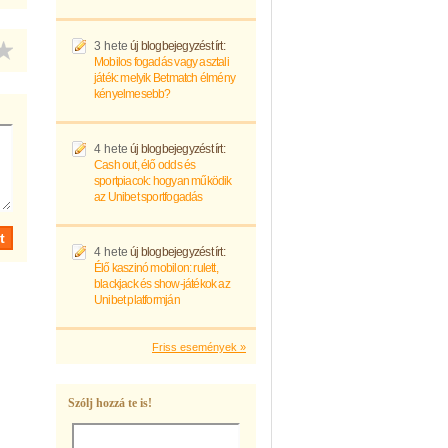
3 hete
új blogbejegyzést írt:
Mobilos fogadás vagy asztali
játék: melyik Betmatch élmény
kényelmesebb?
4 hete
új blogbejegyzést írt:
Cash out, élő odds és
sportpiacok: hogyan működik
az Unibet sportfogadás
4 hete
új blogbejegyzést írt:
Élő kaszinó mobilon: rulett,
blackjack és show-játékok az
Unibet platformján
Friss események »
Szólj hozzá te is!