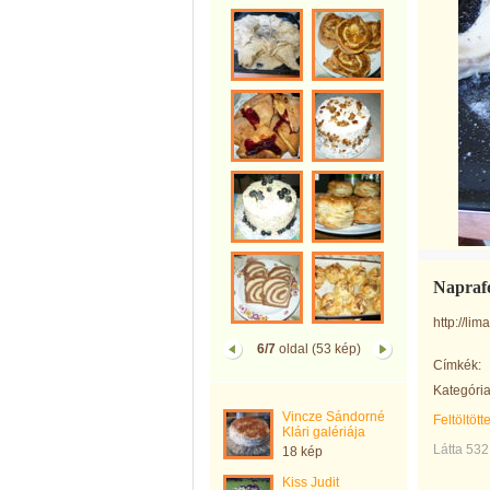
Naprafo
http://li
6/7
oldal (53 kép)
Címkék:
Kategória
Vincze Sándorné
Feltöltött
Klári galériája
Látta 532
18 kép
Kiss Judit