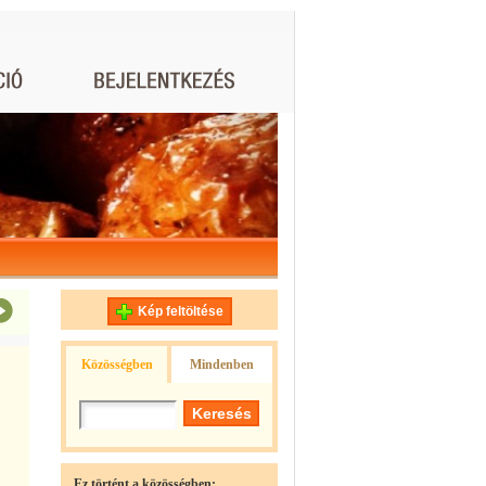
Kép feltöltése
Közösségben
Mindenben
Ez történt a közösségben: