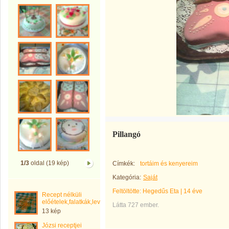
Pillangó
1/3
oldal (19 kép)
Címkék:
tortáim és kenyereim
Kategória:
Saját
Feltöltötte:
Hegedűs Eta
|
14 éve
Recept nélküli
előételek,falatkák,levesek,főételek
Látta 727 ember.
13 kép
Józsi receptjei