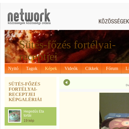
Sütés-főzés fortélyai-
receptjei
Nyitó
Tagok
Képek
Videók
Cikkek
Fórum
L
SÜTÉS-FŐZÉS
Di
FORTÉLYAI-
RECEPTJEI
KÉPGALÉRIÁI
Hegedűs Eta
tortái
19 kép