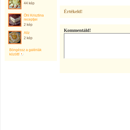
44 kép
Értékeld!
Öhl Krisztina
receptjei
2 kép
Kommentáld!
Alíz
2 kép
Böngéssz a galériák
között!