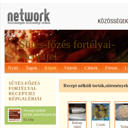
Sütés-főzés fortélyai-
receptjei
Nyitó
Tagok
Képek
Videók
Cikkek
Fórum
L
SÜTÉS-FŐZÉS
Recept nélküli torták,sütemények
FORTÉLYAI-
RECEPTJEI
KÉPGALÉRIÁI
Recept nélküli
torták,sütemények,édességek,kelttészták
91 kép
Babap
Csoki
iskót
Torta