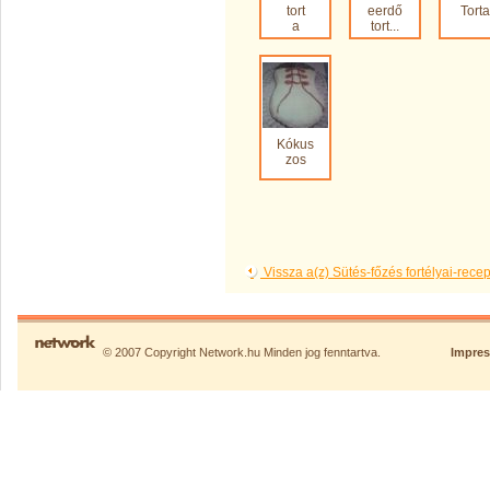
tort
eerdő
Torta
a
tort...
Kókus
zos
Vissza a(z) Sütés-főzés fortélyai-rec
© 2007 Copyright Network.hu Minden jog fenntartva.
Impre