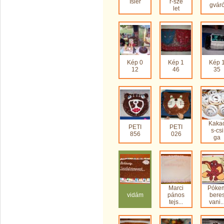
Isler
r-sze
gvár
let
Kép 0
Kép 1
Kép 
12
46
35
Kaka
PETI
PETI
s-csi
856
026
ga
Marci
Póke
vidám
pános
bere
tejs...
vani..