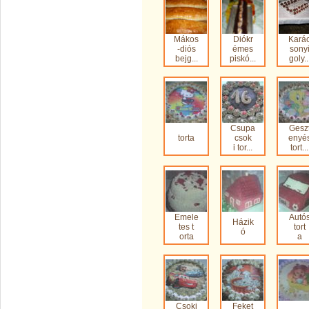
Mákos
Diókr
Kará
-diós
émes
sony
bejg...
piskó...
goly..
Csupa
Gesz
torta
csok
enyé
i tor...
tort...
Emele
Autó
Házik
tes t
tort
ó
orta
a
Csoki
Feket