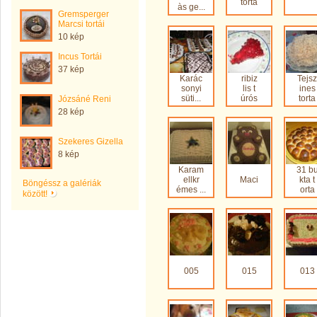
torta
às ge...
Gremsperger
Marcsi tortái
10 kép
Incus Tortái
37 kép
Karác
ribiz
Tejsz
sonyi
lis t
ines
süti...
úrós
torta
Józsáné Reni
28 kép
Szekeres Gizella
8 kép
Karam
31 b
ellkr
Maci
kta t
Böngéssz a galériák
émes ...
orta
között!
005
015
013