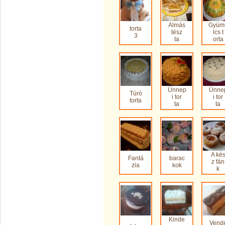
Almás
Gyüm
torta
tész
lcs t
3
ta
orta
Ünnep
Ünne
Túró
i tor
i tor
torta
ta
ta
A ké
Fantá
barac
z fán
zia
kok
k
Kinde
Vend