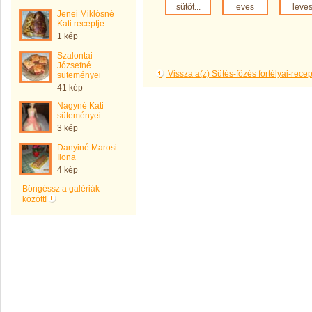
sütőt...
eves
leve
Jenei Miklósné
Kati receptje
1 kép
Szalontai
Józsefné
Vissza a(z) Sütés-főzés fortélyai-rec
süteményei
41 kép
Nagyné Kati
süteményei
3 kép
Danyiné Marosi
Ilona
4 kép
Böngéssz a galériák
között!