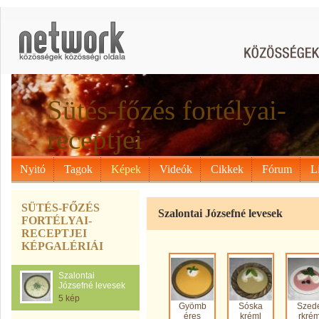
Sütés-főzés fortélyai-
receptjei
Nyitó
Tagok
Képek
Videók
Cikkek
Fórum
L
SÜTÉS-FŐZÉS
Szalontai Józsefné levesek
FORTÉLYAI-
RECEPTJEI
KÉPGALÉRIÁI
Szalontai
Józsefné levesek
5 kép
Gyömb
Sóska
Szed
éres
kréml
rkré