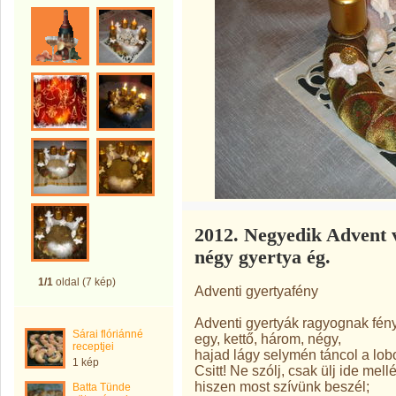
2012. Negyedik Advent 
négy gyertya ég.
1/1
oldal (7 kép)
Adventi gyertyafény
Adventi gyertyák ragyognak fény
Sárai flóriánné
egy, kettő, három, négy,
receptjei
hajad lágy selymén táncol a lob
1 kép
Csitt! Ne szólj, csak ülj ide mell
hiszen most szívünk beszél;
Batta Tünde