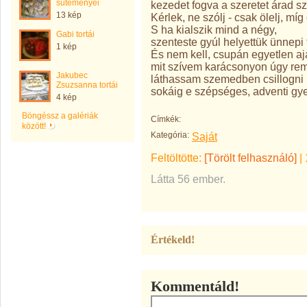
süteményei
kezedet fogva a szeretet árad sz
13 kép
Kérlek, ne szólj - csak ölelj, míg
S ha kialszik mind a négy,
Gabi tortái
szenteste gyúl helyettük ünnepi f
1 kép
És nem kell, csupán egyetlen a
mit szívem karácsonyon úgy rem
Jakubec
láthassam szemedben csillogni
Zsuzsanna tortái
sokáig e szépséges, adventi gye
4 kép
Böngéssz a galériák
Címkék:
között!
Kategória:
Saját
Feltöltötte:
[Törölt felhasználó]
|
Látta 56 ember.
Értékeld!
Kommentáld!