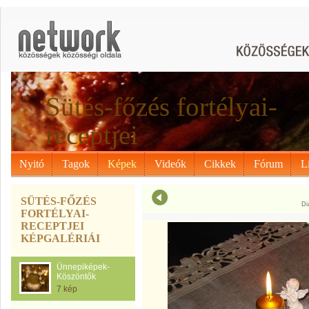
Sütés-főzés fortélyai-
receptjei
Nyitó
Tagok
Képek
Videók
Cikkek
Fórum
L
SÜTÉS-FŐZÉS
Di
FORTÉLYAI-
RECEPTJEI
KÉPGALÉRIÁI
Ünnepiképek-
Köszöntők
7 kép