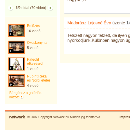
6/9
oldal (70 videó)
Madarász Lajosné Éva
üzente
1
Befőzés
16 videó
Tetszett nagyon tetzett, de ilyen
nyörködjünk.Különben nagyon ügy
Okoskonyha
5 videó
Paleolit
étkezésről
1 videó
Rubint Réka
és Norbi ételei
4 videó
Böngéssz a galériák
között!
© 2007 Copyright Network.hu Minden jog fenntartva.
Impre