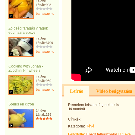
14 éve
Látták:903
barnapapmonika
Zöldség faragás virágok
egymásra építve
14 éve
Látták:3709
barnapapmonika
Cooking with Johan -
Zucchini Pinwheels
14 éve
Látták:989
barnapapmonika
Leírás
Videó beágyazása
Souris en citron
Remélem tetszeni fog nektek is.
Jó munkát.
14 éve
Látták:159
Címkék:
Kategória:
Tévé
Feltöltötte:
[Törölt felhasználó]
|
14 éve