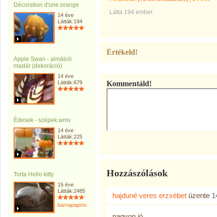
Décoration d'une orange
Látta 194 ember.
14 éve
Látták:194
Értékeld!
Apple Swan - almából
madár (dekoráció)
14 éve
Látták:679
Kommentáld!
Édesek - szépek.wmv
14 éve
Látták:225
Hozzászólások
Torta Hello kitty
15 éve
Látták:2485
hajduné veres erzsébet
üzente
1
barnapapmonika
nagyon jó