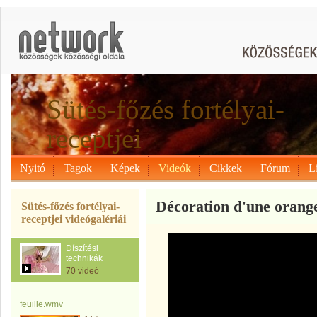
Sütés-főzés fortélyai-
receptjei
Nyitó
Tagok
Képek
Videók
Cikkek
Fórum
L
Décoration d'une orang
Sütés-főzés fortélyai-
receptjei videógalériái
Díszítési
technikák
70 videó
feuille.wmv