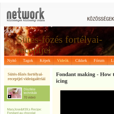
Sütés-főzés fortélyai-
receptjei
Nyitó
Tagok
Képek
Videók
Cikkek
Fórum
L
Fondant making - How 
Sütés-főzés fortélyai-
receptjei videógalériái
icing
Díszítési
technikák
70 videó
MaryJose&#39;s Recipe:
Fondant au chocolat