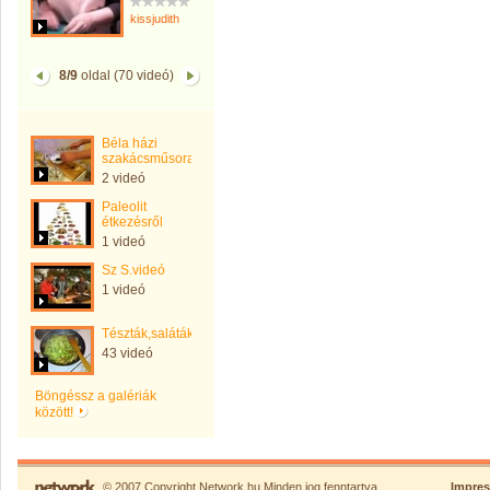
kissjudith
8/9
oldal (70 videó)
Béla házi
szakácsműsora.
2 videó
Paleolit
étkezésről
1 videó
Sz S.videó
1 videó
Tészták,saláták,kenyerek
43 videó
Böngéssz a galériák
között!
© 2007 Copyright Network.hu Minden jog fenntartva.
Impre