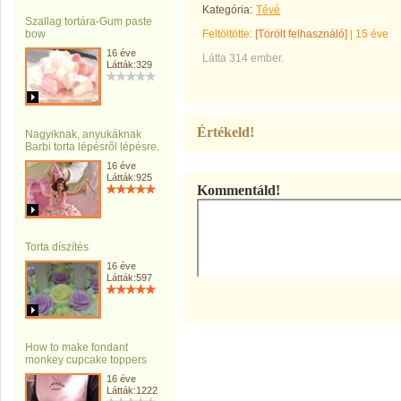
Kategória:
Tévé
Szallag tortára-Gum paste
bow
Feltöltötte:
[Törölt felhasználó]
|
15 éve
16 éve
Látta 314 ember.
Látták:329
Értékeld!
Nagyiknak, anyukáknak
Barbi torta lépésről lépésre.
16 éve
Látták:925
Kommentáld!
Torta díszítés
16 éve
Látták:597
How to make fondant
monkey cupcake toppers
16 éve
Látták:1222