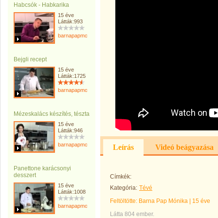
Habcsók - Habkarika
15 éve
Látták:993
barnapapmonika
Bejgli recept
15 éve
Látták:1725
barnapapmonika
Mézeskalács készítés, tészta
15 éve
Látták:946
barnapapmonika
Leírás
Videó beágyazása
Panettone karácsonyi
desszert
Címkék:
15 éve
Kategória:
Tévé
Látták:1008
Feltöltötte:
Barna Pap Mónika
|
15 éve
barnapapmonika
Látta 804 ember.