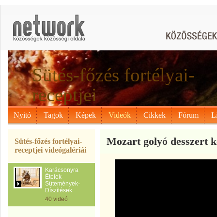
Sütés-főzés fortélyai-
receptjei
Nyitó
Tagok
Képek
Videók
Cikkek
Fórum
L
Mozart golyó desszert k
Sütés-főzés fortélyai-
receptjei videógalériái
Karácsonyra
Ételek-
Sütemények-
Díszítések
40 videó