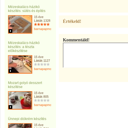
Mézeskalács-házikó
készítés: sütés és építés
15 éve
Látták:1328
Értékeld!
barnapapmonika
Kommentáld!
Mézeskalács-házikó
készítés: a tészta
előkészítése
15 éve
Látták:1127
barnapapmonika
Mozart golyó desszert
készítése
15 éve
Látták:805
barnapapmonika
Ünnepi diókrém készítés
15 éve