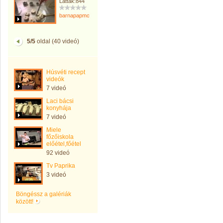
Látták:844
barnapapmonika
5/5
oldal (40 videó)
Húsvéti recept
videók
7 videó
Laci bácsi
konyhája
7 videó
Miele
főzőiskola
előétel,főétel
92 videó
Tv Paprika
3 videó
Böngéssz a galériák
között!