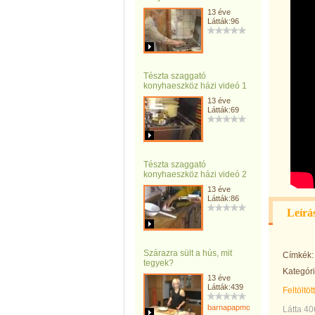
13 éve
Látták:96
Tészta szaggató
konyhaeszköz házi videó 1
13 éve
Látták:69
Tészta szaggató
konyhaeszköz házi videó 2
13 éve
Látták:86
Leírá
Szárazra sült a hús, mit
Címkék:
tegyek?
Kategóri
13 éve
Látták:439
Feltöltöt
barnapapmonika
Látta 40