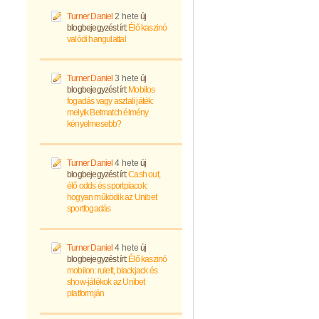
Turner Daniel
2 hete
új
blogbejegyzést írt:
Élő kaszinó
valódi hangulattal
Turner Daniel
3 hete
új
blogbejegyzést írt:
Mobilos
fogadás vagy asztali játék:
melyik Betmatch élmény
kényelmesebb?
Turner Daniel
4 hete
új
blogbejegyzést írt:
Cash out,
élő odds és sportpiacok:
hogyan működik az Unibet
sportfogadás
Turner Daniel
4 hete
új
blogbejegyzést írt:
Élő kaszinó
mobilon: rulett, blackjack és
show-játékok az Unibet
platformján