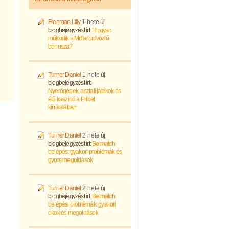
Freeman Lilly
1 hete
új
blogbejegyzést írt:
Hogyan
működik a MrBet üdvözlő
bónusza?
Turner Daniel
1 hete
új
blogbejegyzést írt:
Nyerőgépek, asztali játékok és
élő kaszinó a Pribet
kínálatában
Turner Daniel
2 hete
új
blogbejegyzést írt:
Betmatch
belépés: gyakori problémák és
gyors megoldások
Turner Daniel
2 hete
új
blogbejegyzést írt:
Betmatch
belépési problémák: gyakori
okok és megoldások