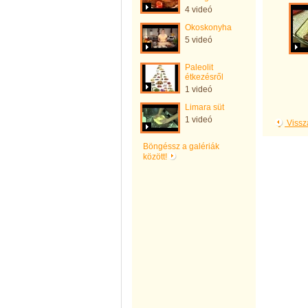
4 videó
Okoskonyha
5 videó
Paleolit
étkezésről
1 videó
Limara süt
1 videó
Vissza
Böngéssz a galériák
között!