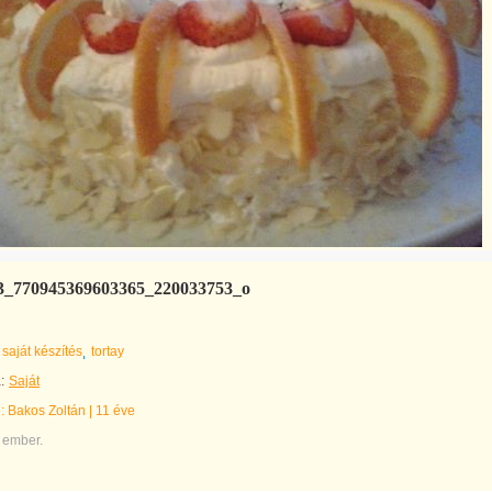
3_770945369603365_220033753_o
saját készítés
tortay
:
Saját
e:
Bakos Zoltán
|
11 éve
 ember.