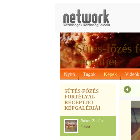
Sütés-főzés f
receptjei
Nyitó
Tagok
Képek
Videók
SÜTÉS-FŐZÉS
FORTÉLYAI-
RECEPTJEI
KÉPGALÉRIÁI
Bakos Zoltán
4 kép