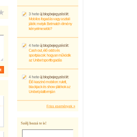
3 hete
új blogbejegyzést írt:
Mobilos fogadás vagy asztali
játék: melyik Betmatch élmény
kényelmesebb?
4 hete
új blogbejegyzést írt:
Cash out, élő odds és
sportpiacok: hogyan működik
az Unibet sportfogadás
4 hete
új blogbejegyzést írt:
Élő kaszinó mobilon: rulett,
blackjack és show-játékok az
Unibet platformján
Friss események »
Szólj hozzá te is!