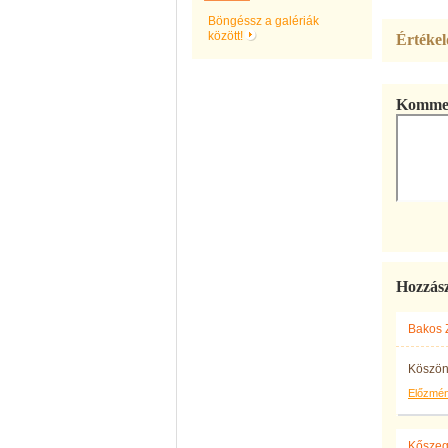
Böngéssz a galériák
között!
Értékel
Kommen
Hozzás
Bakos 
Köszön
Előzmé
Kőszeg