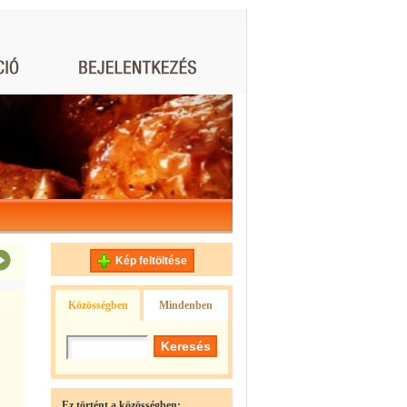
Kép feltöltése
Közösségben
Mindenben
Ez történt a közösségben: