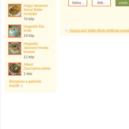
fokha...
ltött...
comb .
Hegyi Istvánné/
Anna/ főétel
receptjei
70 kép
Hegedűs Eta
tortái
Vissza a(z) Sütés-főzés fortélyai-rec
19 kép
Hegedűs
Jánosné Ancika
levesei
12 kép
Albert
Zsuzsánna ételei
1 kép
Böngéssz a galériák
között!