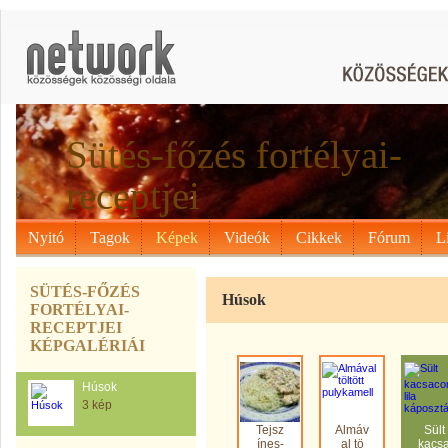
Sütés-főzés fortélyai-
receptjei
Nyitó
Tagok
Képek
Videók
Cikkek
Fórum
L
SÜTÉS-FŐZÉS
Húsok
FORTÉLYAI-
RECEPTJEI
KÉPGALÉRIÁI
Húsok
3 kép
Tejsz
Almáv
Sült
ínes-
al tö
kacs