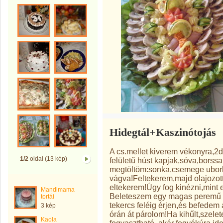
Hidegtál+Kaszinótojás
A cs.mellet kiverem vékonyra,2
1/2
oldal (13 kép)
felületű húst kapjak,sóva,borss
megtöltöm:sonka,csemege ubork
vágva!Feltekerem,majd olajozott 
eltekerem!Úgy fog kinézni,mint 
Mandimama
Beleteszem egy magas peremű te
tortái
tekercs feléig érjen,és befedem 
3 kép
órán át párolom!Ha kihűlt,szel
Kaola