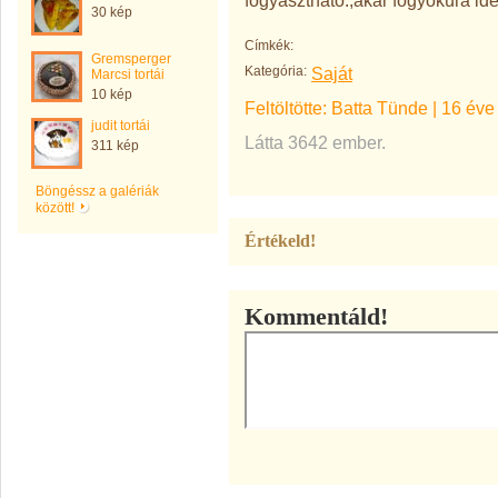
fogyasztható.,akár fogyókúra ide
30 kép
Címkék:
Gremsperger
Kategória:
Saját
Marcsi tortái
10 kép
Feltöltötte:
Batta Tünde
|
16 éve
judit tortái
Látta 3642 ember.
311 kép
Böngéssz a galériák
között!
Értékeld!
Kommentáld!