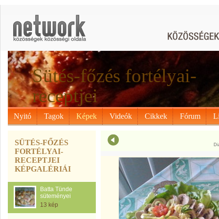
Sütés-főzés fortélyai-
receptjei
Nyitó
Tagok
Képek
Videók
Cikkek
Fórum
L
SÜTÉS-FŐZÉS
Di
FORTÉLYAI-
RECEPTJEI
KÉPGALÉRIÁI
Batta Tünde
süteményei
13 kép