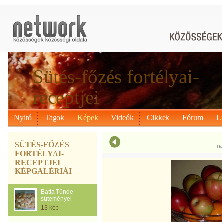
Sütés-főzés fortélyai-
receptjei
Nyitó
Tagok
Képek
Videók
Cikkek
Fórum
L
SÜTÉS-FŐZÉS
Di
FORTÉLYAI-
RECEPTJEI
KÉPGALÉRIÁI
Batta Tünde
süteményei
13 kép