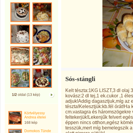
Sós-stángli
Kelt tészta:1KG LISZT,3 dl olaj 3 
1/2
oldal (13 kép)
kovász:2 dl tej,1 ek.cukor ,1 éle
adjuk!Addig dagasztjuk,míg az e
tészta!Kelesztjük:kb.fél órát!Ha k
cm.vastagra és háromszögekre vá
Körtvélyessy
feltekerjük!Lekenjűk felvert egé
Andrea ételei
éppen nincs otthon,egész kömén
168 kép
tesszük,mert míg bemelegszik a 
Domokos Tünde