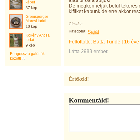
alatt pirosra sütjük!
képei
De megkenhetjük belül tekerés e
37 kép
kifliket kapunk,de erre akkor res
Gremsperger
Marcsi tortái
Címkék:
10 kép
Kategória:
Saját
Kökény Ancsa
tortái
Feltöltötte:
Batta Tünde
|
16 éve
9 kép
Látta 2988 ember.
Böngéssz a galériák
között!
Értékeld!
Kommentáld!