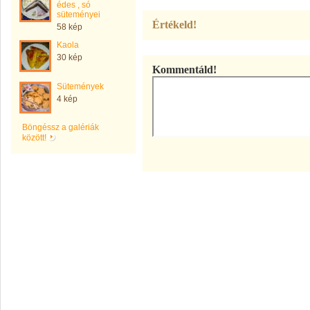
édes , só
süteményei
Értékeld!
58 kép
Kaola
30 kép
Kommentáld!
Sütemények
4 kép
Böngéssz a galériák
között!