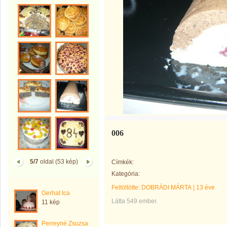
006
5/7
oldal (53 kép)
Címkék:
Kategória:
Feltöltötte:
DOBRÁDI MÁRTA
|
13 éve
Gerhat Ica
Látta 549 ember.
11 kép
Perreyné Zsuzsa