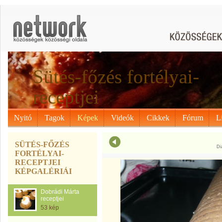
Sütés-főzés fortélyai-
receptjei
Nyitó
Tagok
Képek
Videók
Cikkek
Fórum
L
SÜTÉS-FŐZÉS
Di
FORTÉLYAI-
RECEPTJEI
KÉPGALÉRIÁI
Dobrádi Márta
receptjei
53 kép