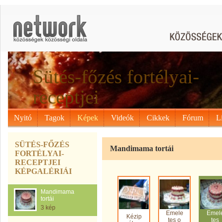
Sütés-főzés fortélyai-
receptjei
Nyitó
Tagok
Képek
Videók
Cikkek
Fórum
L
SÜTÉS-FŐZÉS
Mandimama tortái
FORTÉLYAI-
RECEPTJEI
KÉPGALÉRIÁI
Mandimama
tortái
3 kép
Emele
Emel
Kézip
tes o
tes