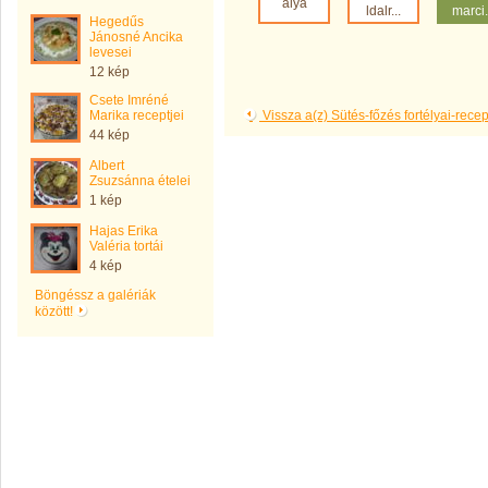
álya
ldalr...
marci.
Hegedűs
Jánosné Ancika
levesei
12 kép
Csete Imréné
Marika receptjei
Vissza a(z) Sütés-főzés fortélyai-rec
44 kép
Albert
Zsuzsánna ételei
1 kép
Hajas Erika
Valéria tortái
4 kép
Böngéssz a galériák
között!