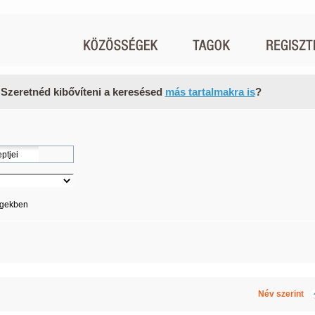
 Szeretnéd kibővíteni a keresésed
más tartalmakra is
?
égekben
Név szerint