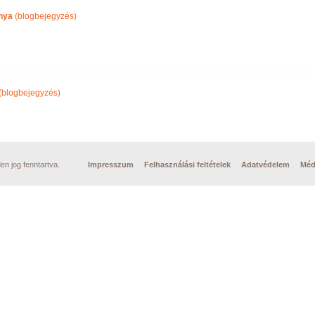
nya
(blogbejegyzés)
(blogbejegyzés)
n jog fenntartva.
Impresszum
Felhasználási feltételek
Adatvédelem
Méd