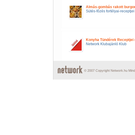
Almás-gombás rakott burgo
Sütés-főzés fortélyai-receptjei
Konyha Tündérek Receptjei
Network Klubajánló Klub
© 2007 Copyright Network.hu Minde