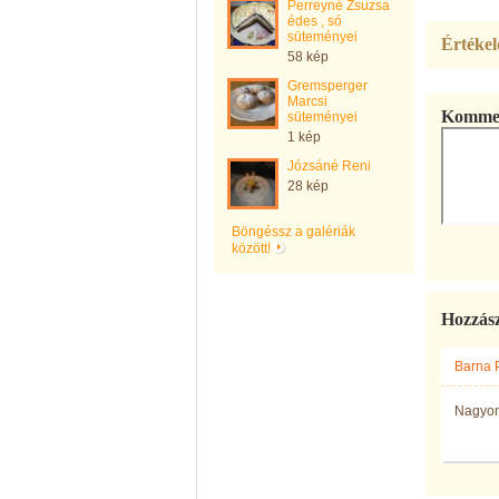
Perreyné Zsuzsa
édes , só
süteményei
Értékel
58 kép
Gremsperger
Marcsi
Kommen
süteményei
1 kép
Józsáné Reni
28 kép
Böngéssz a galériák
között!
Hozzás
Barna 
Nagyon