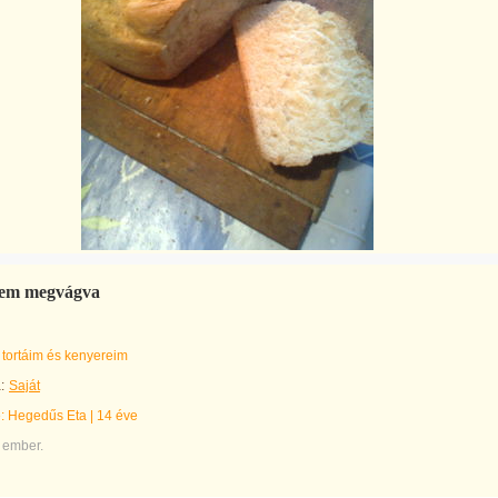
em megvágva
tortáim és kenyereim
:
Saját
e:
Hegedűs Eta
|
14 éve
 ember.