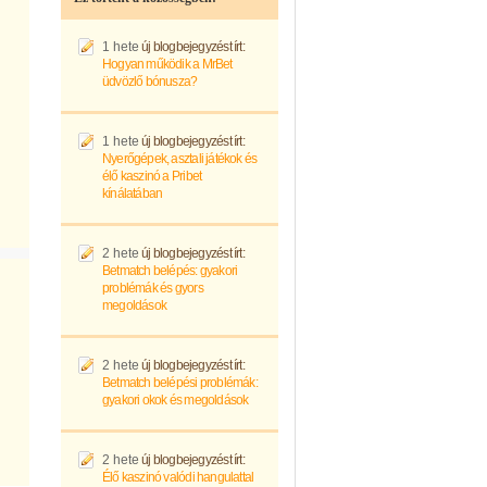
1 hete
új blogbejegyzést írt:
Hogyan működik a MrBet
üdvözlő bónusza?
1 hete
új blogbejegyzést írt:
Nyerőgépek, asztali játékok és
élő kaszinó a Pribet
kínálatában
2 hete
új blogbejegyzést írt:
Betmatch belépés: gyakori
problémák és gyors
megoldások
2 hete
új blogbejegyzést írt:
Betmatch belépési problémák:
gyakori okok és megoldások
2 hete
új blogbejegyzést írt:
Élő kaszinó valódi hangulattal