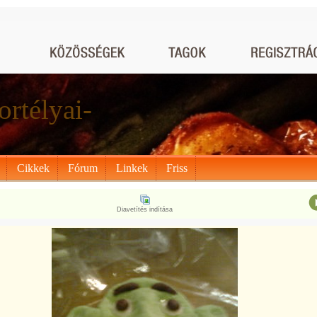
ortélyai-
Cikkek
Fórum
Linkek
Friss
Diavetítés indítása