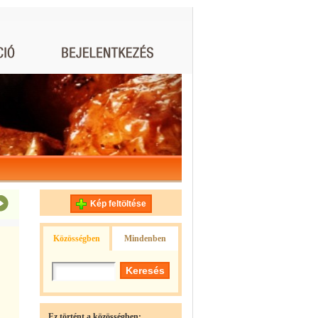
Kép feltöltése
Közösségben
Mindenben
Ez történt a közösségben: