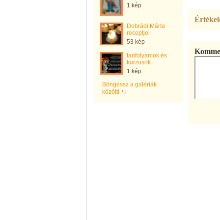
1 kép
Értékel
Dobrádi Márta
receptjei
53 kép
Kommen
tanfolyamok és
kurzusok
1 kép
Böngéssz a galériák
között!