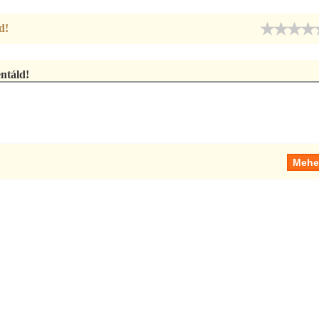
d!
táld!