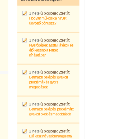
1 hete
új blogbejegyzést írt:
Hogyan működik a MrBet
üdvözlő bónusza?
1 hete
új blogbejegyzést írt:
Nyerőgépek, asztali játékok és
élő kaszinó a Pribet
kínálatában
2 hete
új blogbejegyzést írt:
Betmatch belépés: gyakori
problémák és gyors
megoldások
2 hete
új blogbejegyzést írt:
Betmatch belépési problémák:
gyakori okok és megoldások
2 hete
új blogbejegyzést írt:
Élő kaszinó valódi hangulattal