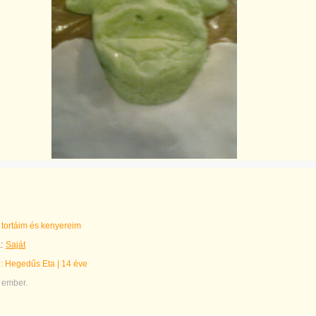
tortáim és kenyereim
:
Saját
e:
Hegedűs Eta
|
14 éve
 ember.