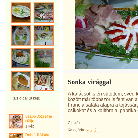
Sonka virággal
A kalácsot is én sütöttem, svéd 
1/1
oldal (8 kép)
között már többször is fent van a
Francia saláta alapra a tojássárg
csíkokat és a kaliforniai paprika 
Szabó Józsefné
sütije
Címkék:
1 kép
Kategória:
Saját
Dobrádi Márta