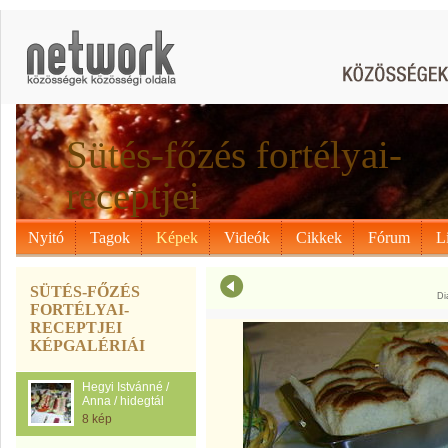
Sütés-főzés fortélyai-
receptjei
Nyitó
Tagok
Képek
Videók
Cikkek
Fórum
L
SÜTÉS-FŐZÉS
Di
FORTÉLYAI-
RECEPTJEI
KÉPGALÉRIÁI
Hegyi Istvánné /
Anna / hidegtál
8 kép