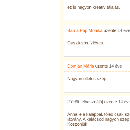
ez is nagyon kreatív tálalás.
Barna Pap Mónika
üzente
14 év
Gusztusos,ízléses...
Domján Mária
üzente
14 éve
Nagyon ötletes szép
[Törölt felhasználó]
üzente
14 év
Anna le a kalappal, tőled csak s
látvány. A kalácsod nagyon szép 
Köszönjük.