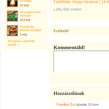
receptjei
Feltöltötte:
Hegyi Istvánné
|
14 é
53 kép
Látta 966 ember.
Kőszeghy Anna
receptjei
313 kép
Prohászka
Béláné receptjei
Értékeld!
5 kép
Böngéssz a galériák
között!
Kommentáld!
Hozzászólások
Friedlné Évi
üzente
14 éve