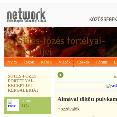
Sütés-főzés fortélyai-
receptjei
Nyitó
Tagok
Képek
Videók
Cikkek
Fórum
L
SÜTÉS-FŐZÉS
Di
FORTÉLYAI-
RECEPTJEI
KÉPGALÉRIÁI
Almával töltött pulykam
Húsok
3 kép
Hozzávalók: