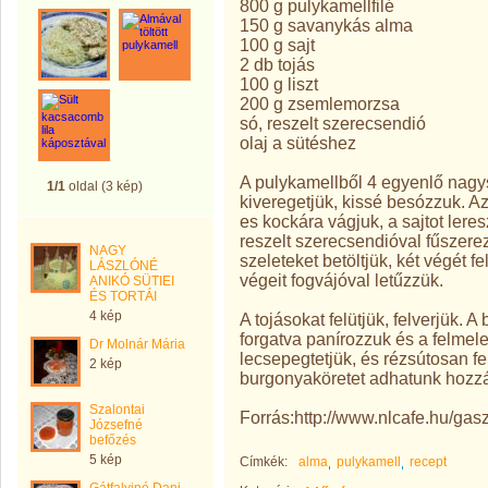
800 g pulykamellfilé
150 g savanykás alma
100 g sajt
2 db tojás
100 g liszt
200 g zsemlemorzsa
só, reszelt szerecsendió
olaj a sütéshez
A pulykamellből 4 egyenlő nagy
1/1
oldal (3 kép)
kiveregetjük, kissé besózzuk. A
es kockára vágjuk, a sajtot lere
reszelt szerecsendióval fűszerezz
NAGY
szeleteket betöltjük, két végét f
LÁSZLÓNÉ
végeit fogvájóval letűzzük.
ANIKÓ SÜTIEI
ÉS TORTÁI
4 kép
A tojásokat felütjük, felverjük. A
forgatva panírozzuk és a felmele
Dr Molnár Mária
lecsepegtetjük, és rézsútosan fe
2 kép
burgonyaköretet adhatunk hozz
Szalontai
Forrás:http://www.nlcafe.hu/gas
Józsefné
befőzés
5 kép
Címkék:
alma
pulykamell
recept