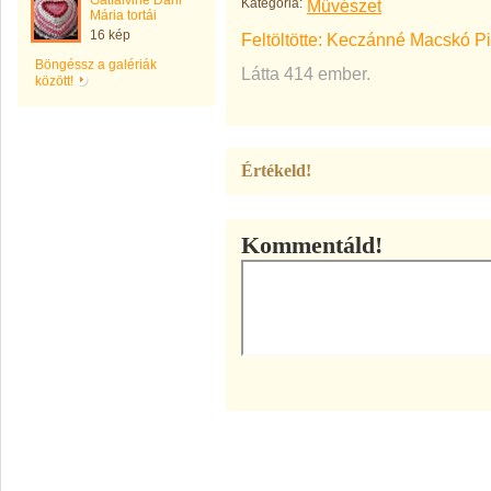
Gátfalviné Dani
Kategória:
Művészet
Mária tortái
16 kép
Feltöltötte:
Keczánné Macskó Pi
Böngéssz a galériák
Látta 414 ember.
között!
Értékeld!
Kommentáld!