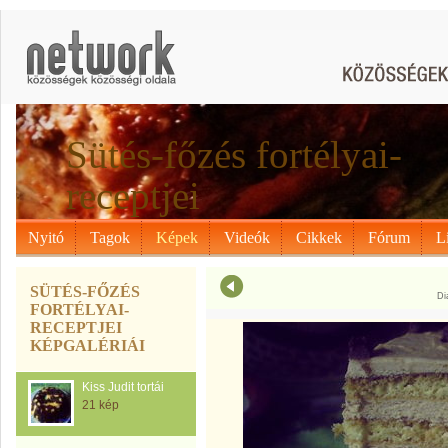
Sütés-főzés fortélyai-
receptjei
Nyitó
Tagok
Képek
Videók
Cikkek
Fórum
L
SÜTÉS-FŐZÉS
Di
FORTÉLYAI-
RECEPTJEI
KÉPGALÉRIÁI
Kiss Judit tortái
21 kép