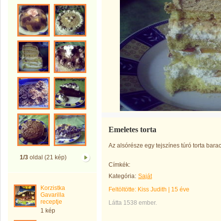
Emeletes torta
Az alsórésze egy tejszínes túró torta barac
1/3
oldal (21 kép)
Címkék:
Kategória:
Saját
Korzistka
Feltöltötte:
Kiss Judith
|
15 éve
Gavarilla
receptje
Látta 1538 ember.
1 kép