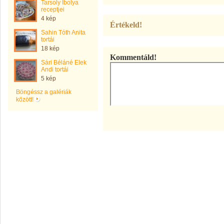
Tarsoly Ibolya
receptjei
4 kép
Értékeld!
Sahin Tóth Anita
tortái
18 kép
Kommentáld!
Sári Béláné Elek
Andi tortái
5 kép
Böngéssz a galériák
között!