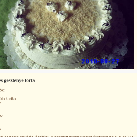
es gesztenye torta
ók:
óta karika
e
ez:
a
s: