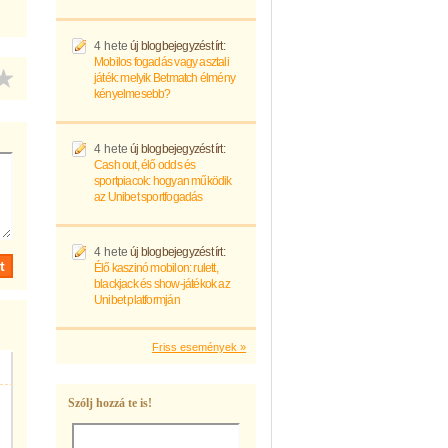
4 hete
új blogbejegyzést írt:
Mobilos fogadás vagy asztali
játék: melyik Betmatch élmény
kényelmesebb?
4 hete
új blogbejegyzést írt:
Cash out, élő odds és
sportpiacok: hogyan működik
az Unibet sportfogadás
4 hete
új blogbejegyzést írt:
Élő kaszinó mobilon: rulett,
blackjack és show-játékok az
Unibet platformján
Friss események »
Szólj hozzá te is!