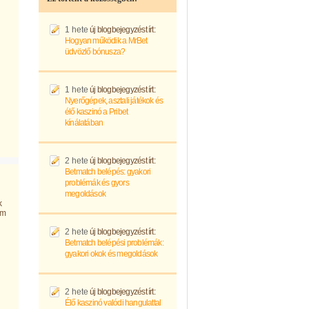
1 hete
új blogbejegyzést írt:
Hogyan működik a MrBet
üdvözlő bónusza?
1 hete
új blogbejegyzést írt:
Nyerőgépek, asztali játékok és
élő kaszinó a Pribet
kínálatában
2 hete
új blogbejegyzést írt:
Betmatch belépés: gyakori
problémák és gyors
megoldások
k
em
2 hete
új blogbejegyzést írt:
Betmatch belépési problémák:
gyakori okok és megoldások
2 hete
új blogbejegyzést írt:
Élő kaszinó valódi hangulattal