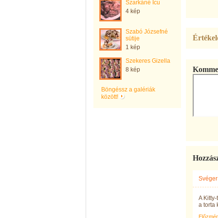
Szarkáné Icu
4 kép
Szabó Józsefné
Értékel
sütije
1 kép
Szekeres Gizella
Kommen
8 kép
Böngéssz a galériák
között!
Hozzás
Svéger
A Kitty
a torta
Előzmé