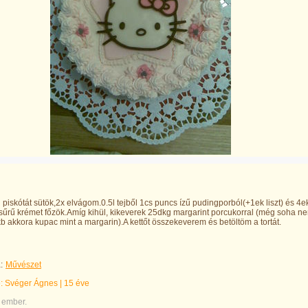
l piskótát sütök,2x elvágom.0.5l tejből 1cs puncs ízű pudingporból(+1ek liszt) és 4e
sűrű krémet főzök.Amíg kihül, kikeverek 25dkg margarint porcukorral (még soha n
b akkora kupac mint a margarin).A kettőt összekeverem és betöltöm a tortát.
:
Művészet
e:
Svéger Ágnes
|
15 éve
 ember.