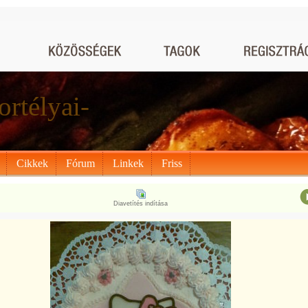
ortélyai-
Cikkek
Fórum
Linkek
Friss
Diavetítés indítása