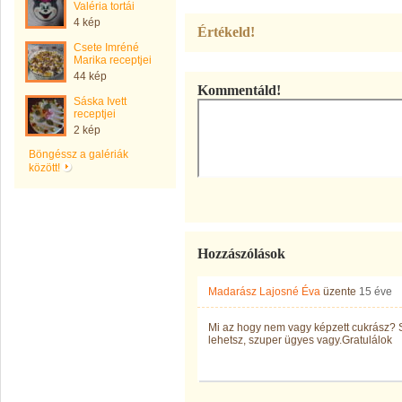
Valéria tortái
4 kép
Értékeld!
Csete Imréné
Marika receptjei
44 kép
Kommentáld!
Sáska Ivett
receptjei
2 kép
Böngéssz a galériák
között!
Hozzászólások
Madarász Lajosné Éva
üzente
15 éve
Mi az hogy nem vagy képzett cukrász? 
lehetsz, szuper ügyes vagy.Gratulálok