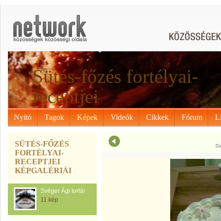
Sütés-főzés fortélyai-
receptjei
Nyitó
Tagok
Képek
Videók
Cikkek
Fórum
L
SÜTÉS-FŐZÉS
Di
FORTÉLYAI-
RECEPTJEI
KÉPGALÉRIÁI
Svéger Ági tortái
11 kép