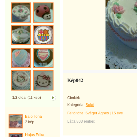
Kép042
1/2
oldal (11 kép)
Címkék:
Kategória:
Saját
Feltöltötte:
Svéger Ágnes
|
15 éve
Bajó Ilona
Látta 803 ember.
2 kép
Hajas Erika