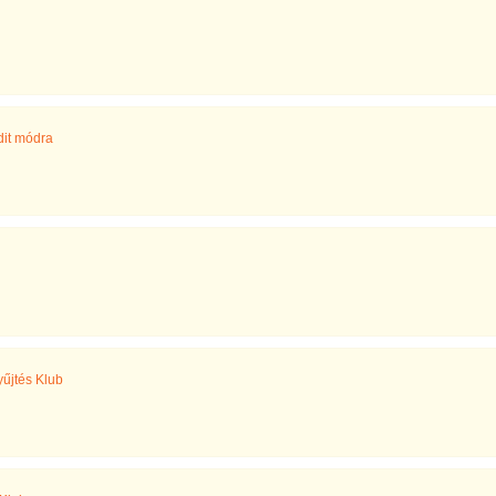
it módra
űjtés Klub