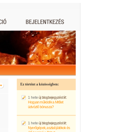
Ez történt a közösségben:
1 hete
új blogbejegyzést írt:
Hogyan működik a MrBet
üdvözlő bónusza?
1 hete
új blogbejegyzést írt:
Nyerőgépek, asztali játékok és