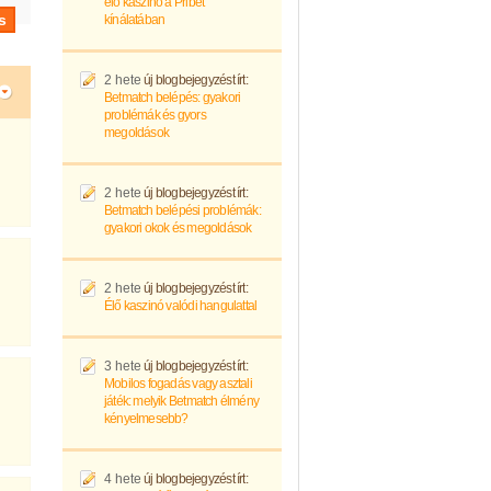
élő kaszinó a Pribet
kínálatában
2 hete
új blogbejegyzést írt:
Betmatch belépés: gyakori
problémák és gyors
megoldások
2 hete
új blogbejegyzést írt:
Betmatch belépési problémák:
gyakori okok és megoldások
2 hete
új blogbejegyzést írt:
Élő kaszinó valódi hangulattal
3 hete
új blogbejegyzést írt:
Mobilos fogadás vagy asztali
játék: melyik Betmatch élmény
kényelmesebb?
4 hete
új blogbejegyzést írt: