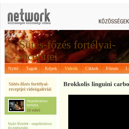
Sütés-főzés fortélyai-
receptjei
Nyitó
Tagok
Képek
Videók
Cikkek
Fórum
L
Brokkolis linguini carb
Sütés-főzés fortélyai-
receptjei videógalériái
Vegetáriánus
konyha
18 videó
Nyári főzelék - vegetáriánus
és egészség