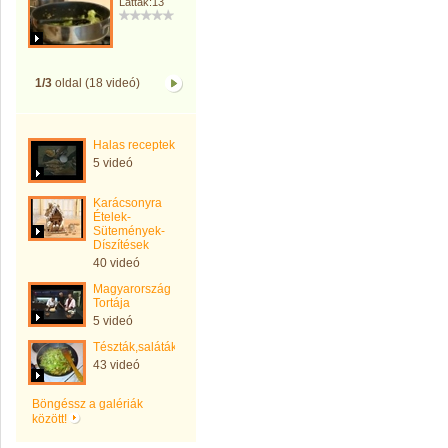
Látták:13
1/3
oldal (18 videó)
Halas receptek
5 videó
Karácsonyra
Ételek-
Sütemények-
Díszítések
40 videó
Magyarország
Tortája
5 videó
Tészták,saláták,kenyerek
43 videó
Böngéssz a galériák
között!