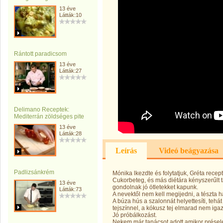
13 éve
Látták:10
Rántott paradicsom
13 éve
Látták:27
Delimano Receptek:
Mediterrán zöldséges pite
13 éve
Látták:28
Leírás
Videó beágyazása
Padlizsánkrém
Mónika lkezdte és folytatjuk, Gréta receptj
Cukorbeteg, és más diétára kényszerűlt t
13 éve
gondolnak jó ötletekket kapunk.
Látták:73
A nevektől nem kell megijedni, a tészta h
A búza hús a szalonnát helyettesíti, tehá
tejszínnel, a kókusz tej elmarad nem iga
Jó próbálkozást.
Nekem már tanácsot adott amikor présel