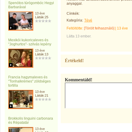
Spenótos túrógombóc Hegyi
anyaggal.
Barbarával
13 éve
Címkék:
Látták:25
Kategória:
Tévé
Feltöltötte:
[Törölt felhasználó]
|
13 éve
Látta 13 ember.
Mexikói kukoricaleves és
"Joghurtos"- szilvás lepény
13 éve
Látták:13
Értékeld!
Francia hagymaleves és
Kommentáld!
"Tonhalkrémes" zöldséges
tortilla
13 éve
Látták:21
Brokkolis linguini carbonara
és Répatatár
13 éve