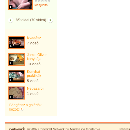
kissjudith
8/9
oldal (70 videó)
ízvadász
7 videó
Jamie Oliver
konyhája
13 videó
Konyhai
praktikák
5 videó
Nepazarolj
1 videó
Böngéssz a galériák
között!
© 2007 Copyright Network.hu Minden jog fenntartva.
Impre