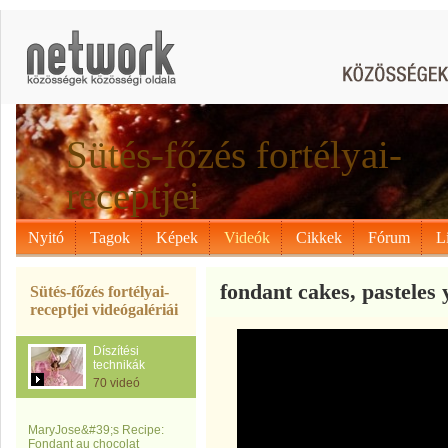
Sütés-főzés fortélyai-
receptjei
Nyitó
Tagok
Képek
Videók
Cikkek
Fórum
L
fondant cakes, pasteles 
Sütés-főzés fortélyai-
receptjei videógalériái
Díszítési
technikák
70 videó
MaryJose&#39;s Recipe:
Fondant au chocolat