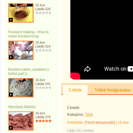
15 éve
Látták:220
Fondant making - How to
make fondant icing
15 éve
Látták:314
fondant cakes, pasteles y
tortas part 2
16 éve
Látták:241
Leírás
Videó beágyazása
Marzipan Babies
Címkék:
16 éve
Kategória:
Tévé
Látták:279
Feltöltötte:
[Törölt felhasználó]
|
16 éve
Látta 241 ember.